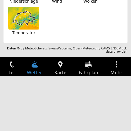
Niederschläge
Wind
Wolken
Temperatur
Daten © by
MeteoSchweiz
,
SwissWebcams
,
Open-Meteo.com
,
CAMS ENSEMBLE
data provider
Tel
Wetter
Karte
Fahrplan
Mehr
Anmelden
Dienste
Abfahrtstabelle
Freizeit