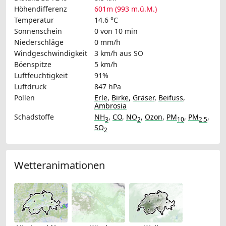
Höhendifferenz
601m (993 m.ü.M.)
Temperatur
14.6 °C
Sonnenschein
0 von 10 min
Niederschläge
0 mm/h
Windgeschwindigkeit
3 km/h
aus SO
Böenspitze
5 km/h
Luftfeuchtigkeit
91%
Luftdruck
847 hPa
Pollen
Erle
,
Birke
,
Gräser
,
Beifuss
,
Ambrosia
Schadstoffe
NH
,
CO
,
NO
,
Ozon
,
PM
,
PM
,
3
2
10
2.5
SO
2
Wetteranimationen