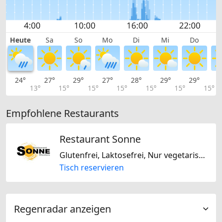
Heute
Sa
So
Mo
Di
Mi
Do
24°
27°
29°
27°
28°
29°
29°
2
13°
15°
15°
15°
15°
15°
15°
Empfohlene Restaurants
Restaurant Sonne
Glutenfrei, Laktosefrei, Nur vegetarisch, Europäisch, International, Schweizerisch
Tisch reservieren
Regenradar anzeigen