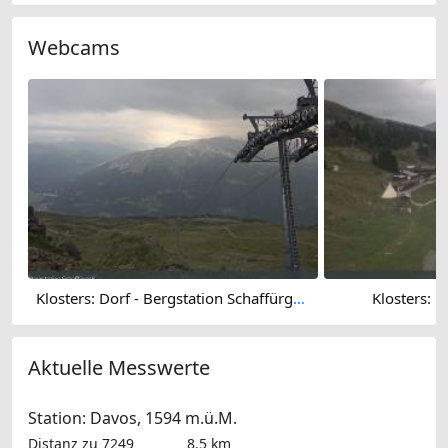
Webcams
Klosters: Dorf - Bergstation Schaffürggli
Klosters: D
Aktuelle Messwerte
Station: Davos, 1594 m.ü.M.
Distanz zu 7249
8.5 km