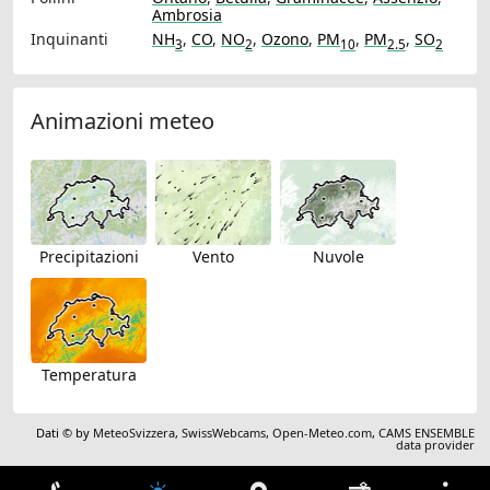
Ambrosia
Inquinanti
NH
,
CO
,
NO
,
Ozono
,
PM
,
PM
,
SO
3
2
10
2.5
2
Animazioni meteo
Precipitazioni
Vento
Nuvole
Temperatura
Dati © by
MeteoSvizzera
,
SwissWebcams
,
Open-Meteo.com
,
CAMS ENSEMBLE
data provider