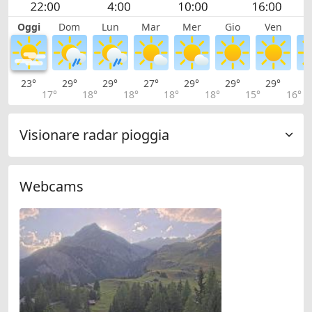
Oggi
Dom
Lun
Mar
Mer
Gio
Ven
S
23°
29°
29°
27°
29°
29°
29°
2
17°
18°
18°
18°
18°
15°
16°
Visionare radar pioggia
Webcams