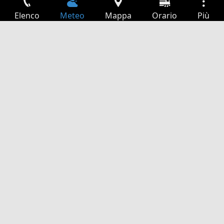
Elenco
Meteo
Mappa
Orario
Più
Accesso
Servizi
Tabella partenze
Tempo libero
Guida TV
Cinema
Ricerca Web
App