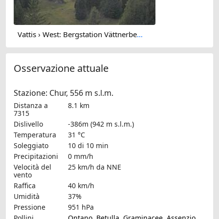
Vattis › West: Bergstation Vättnerberg - Zanaihorn
Osservazione attuale
Stazione: Chur, 556 m s.l.m.
Distanza a
8.1 km
7315
Dislivello
-386m (942 m s.l.m.)
Temperatura
31 °C
Soleggiato
10 di 10 min
Precipitazioni
0 mm/h
Velocità del
25 km/h
da NNE
vento
Raffica
40 km/h
Umidità
37%
Pressione
951 hPa
Pollini
Ontano
,
Betulla
,
Graminacee
,
Assenzio
,