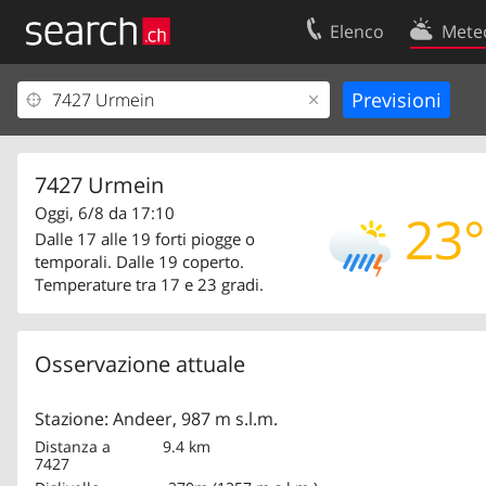
Elenco
Mete
Il vostro profolio
Contatti
Area clienti
Condizioni d’u
Informazioni Legali
Protezione dei
7427 Urmein
Oggi, 6/8 da 17:10
23°
Dalle 17 alle 19 forti piogge o
temporali. Dalle 19 coperto.
Temperature tra 17 e 23 gradi.
Osservazione attuale
Stazione: Andeer, 987 m s.l.m.
Distanza a
9.4 km
7427