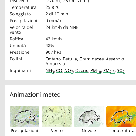
Dislivello
-270m (1257 m s.l.m.)
Temperatura
25.8 °C
Soleggiato
2 di 10 min
Precipitazioni
0 mm/h
Velocità del
24 km/h
da NNE
vento
Raffica
42 km/h
Umidità
48%
Pressione
907 hPa
Pollini
Ontano
,
Betulla
,
Graminacee
,
Assenzio
,
Ambrosia
Inquinanti
NH
,
CO
,
NO
,
Ozono
,
PM
,
PM
,
SO
3
2
10
2.5
2
Animazioni meteo
Precipitazioni
Vento
Nuvole
Temperatura