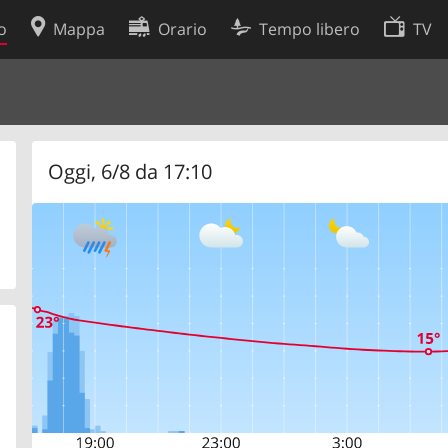
o
Mappa
Orario
Tempo libero
TV
Politica sui cookie
so
Preferenze cookie
 dati
Sviluppatori
Oggi, 6/8 da 17:10