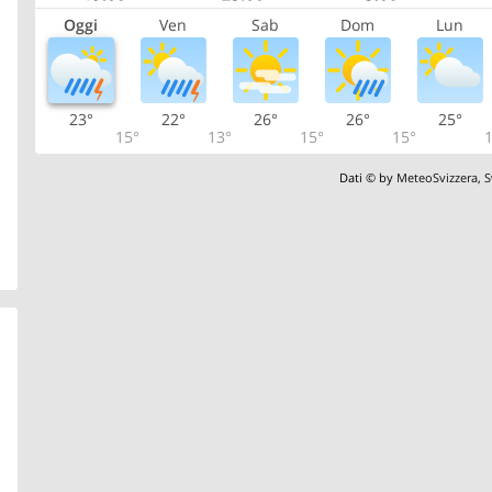
Oggi
Ven
Sab
Dom
Lun
23°
22°
26°
26°
25°
15°
13°
15°
15°
1
Dati © by
MeteoSvizzera
,
S