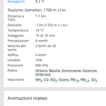
Rosegbach
8.2 °C
Stazione: Samedan, 1708 m s.l.m.
Distanza a
1.1 km
7503
Dislivello
-17m (1725 m s.l.m.)
Temperatura
16 °C
Soleggiato
10 di 10 min
Precipitazioni
0 mm/h
Velocità del
3 km/h
da SE
vento
Raffica
6 km/h
Umidità
75%
Pressione
836 hPa
Pollini
Ontano
,
Betulla
,
Graminacee
,
Assenzio
,
Ambrosia
Inquinanti
NH
,
CO
,
NO
,
Ozono
,
PM
,
PM
,
SO
3
2
10
2.5
2
Animazioni meteo