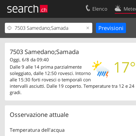
Elenco
Mete
Il vostro profolio
Contatti
Area clienti
Condizioni d’u
Informazioni Legali
Protezione dei
7503 Samedano;Samada
Oggi, 6/8 da 09:40
17°
Dalle 9 alle 14 prima parzialmente
soleggiato, dalle 12:50 rovesci. Intorno
alle 15:30 forti rovesci o temporali con
intervalli asciutti. Dalle 19 coperto. Temperature tra 12 e 24
gradi.
Osservazione attuale
Temperatura dell'acqua