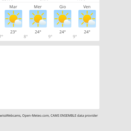
Mar
Mer
Gio
Ven
23°
24°
24°
24°
7°
8°
9°
9°
wissWebcams
,
Open-Meteo.com
,
CAMS ENSEMBLE data provider