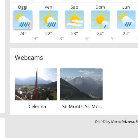
Oggi
Ven
Sab
Dom
Lun
24°
22°
23°
24°
22°
9°
8°
8°
9°
Webcams
Celerina
St. Moritz: St. Moritz - Muottas Muragl
Dati © by
MeteoSvizzera
,
S