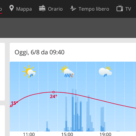
o
Mappa
Orario
Tempo libero
TV
Politica sui cookie
so
Preferenze cookie
 dati
Sviluppatori
Oggi, 6/8 da 09:40