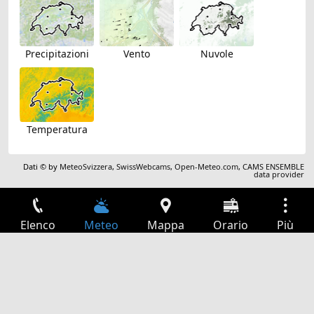
Precipitazioni
Vento
Nuvole
Temperatura
Dati © by
MeteoSvizzera
,
SwissWebcams
,
Open-Meteo.com
,
CAMS ENSEMBLE
data provider
Elenco
Meteo
Mappa
Orario
Più
Accesso
Servizi