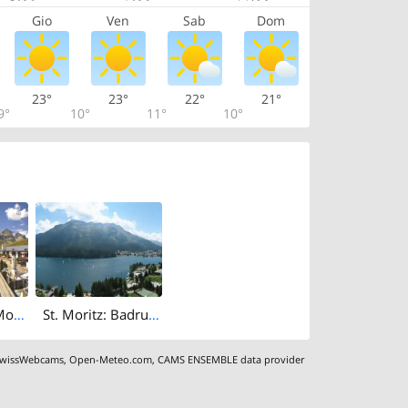
Gio
Ven
Sab
Dom
23°
23°
22°
21°
9°
10°
11°
10°
St. Moritz: St Moritz - Piz Albana
St. Moritz: Badrutt's Palace Hotel
wissWebcams
,
Open-Meteo.com
,
CAMS ENSEMBLE data provider