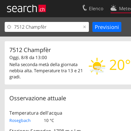
Elenco
Mete
Il vostro profolio
Contatti
Area clienti
Condizioni d’u
Informazioni Legali
Protezione dei
7512 Champfèr
Oggi, 8/8 da 13:00
20°
Nella seconda metà della giornata
nebbia alta. Temperature tra 13 e 21
gradi.
Osservazione attuale
Temperatura dell'acqua
Rosegbach
10 °C