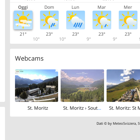
Oggi
Dom
Lun
Mar
Mer
21°
23°
23°
23°
23°
10°
10°
9°
9°
Webcams
St. Moritz
St. Moritz › South: Lake Champfèr - Piz Corvatsch
Dati © by
MeteoSvizzera
,
S