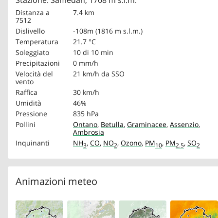
Stazione: Samedan, 1708 m s.l.m.
Distanza a
7.4 km
7512
Dislivello
-108m (1816 m s.l.m.)
Temperatura
21.7 °C
Soleggiato
10 di 10 min
Precipitazioni
0 mm/h
Velocità del
21 km/h
da SSO
vento
Raffica
30 km/h
Umidità
46%
Pressione
835 hPa
Pollini
Ontano
,
Betulla
,
Graminacee
,
Assenzio
,
Ambrosia
Inquinanti
NH
,
CO
,
NO
,
Ozono
,
PM
,
PM
,
SO
3
2
10
2.5
2
Animazioni meteo