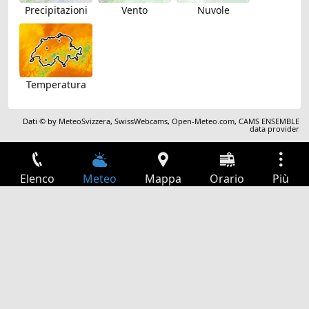
Precipitazioni
Vento
Nuvole
Temperatura
Dati © by
MeteoSvizzera
,
SwissWebcams
,
Open-Meteo.com
,
CAMS ENSEMBLE
data provider
Elenco
Meteo
Mappa
Orario
Più
Accesso
Servizi
Tabella partenze
Tempo libero