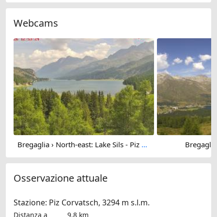
Webcams
Bregaglia › North-east: Lake Sils - Piz Corvatsch
Bregaglia
Osservazione attuale
Stazione: Piz Corvatsch, 3294 m s.l.m.
Distanza a
9.8 km