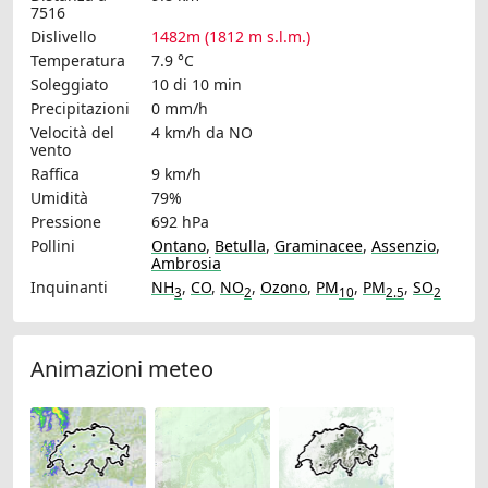
7516
Dislivello
1482m (1812 m s.l.m.)
Temperatura
7.9 °C
Soleggiato
10 di 10 min
Precipitazioni
0 mm/h
Velocità del
4 km/h
da NO
vento
Raffica
9 km/h
Umidità
79%
Pressione
692 hPa
Pollini
Ontano
,
Betulla
,
Graminacee
,
Assenzio
,
Ambrosia
Inquinanti
NH
,
CO
,
NO
,
Ozono
,
PM
,
PM
,
SO
3
2
10
2.5
2
Animazioni meteo