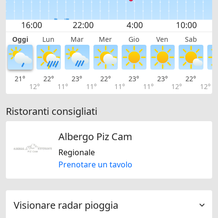
Oggi
Lun
Mar
Mer
Gio
Ven
Sab
D
21°
22°
23°
22°
23°
23°
22°
2
12°
11°
11°
11°
11°
12°
12°
Ristoranti consigliati
Albergo Piz Cam
Regionale
Prenotare un tavolo
Visionare radar pioggia