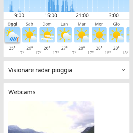
Oggi
Sab
Dom
Lun
Mar
Mer
Gio
V
25°
26°
26°
27°
28°
28°
28°
2
17°
17°
17°
17°
17°
18°
18°
Visionare radar pioggia
Webcams