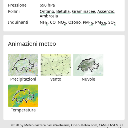
Pressione
690 hPa
Pollini
Ontano
,
Betulla
,
Graminacee
,
Assenzio
,
Ambrosia
Inquinanti
NH
,
CO
,
NO
,
Ozono
,
PM
,
PM
,
SO
3
2
10
2.5
2
Animazioni meteo
Precipitazioni
Vento
Nuvole
Temperatura
Dati © by
MeteoSvizzera
,
SwissWebcams
,
Open-Meteo.com
,
CAMS ENSEMBLE