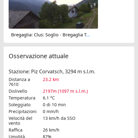
Bregaglia: Clus: Soglio - Bregaglia Turismo
Osservazione attuale
Stazione: Piz Corvatsch, 3294 m s.l.m.
Distanza a
23.2 km
7610
Dislivello
2197m (1097 m s.l.m.)
Temperatura
6.1 °C
Soleggiato
0 di 10 min
Precipitazioni
0 mm/h
Velocità del
13 km/h
da SSO
vento
Raffica
26 km/h
Umidità
87%