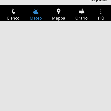
data provider
Elenco
Meteo
Mappa
Orario
Più
Accesso
Servizi
Tabella partenze
Tempo libero
Guida TV
Cinema
Ricerca Web
App