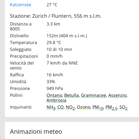
Katzensee
27 °C
Stazione: Zürich / Fluntern, 556 m s.l.m.
Distanza a
3.3 km
8005
Dislivello
152m (404 m s.l.m.)
Temperatura
29.8 °C
Soleggiato
10 di 10 min
Precipitazioni
0 mm/h
Velocità del
7 km/h
da NNE
vento
Raffica
16 km/h
Umidità
33%
Pressione
949 hPa
Pollini
Ontano
,
Betulla
,
Graminacee
,
Assenzio
,
Ambrosia
Inquinanti
NH
,
CO
,
NO
,
Ozono
,
PM
,
PM
,
SO
3
2
10
2.5
2
Animazioni meteo