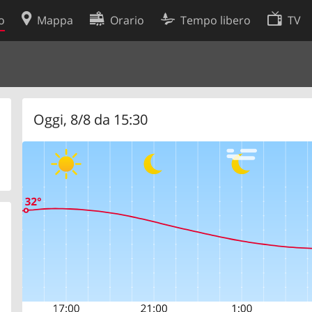
o
Mappa
Orario
Tempo libero
TV
Politica sui cookie
so
Preferenze cookie
 dati
Sviluppatori
Oggi, 8/8 da 15:30