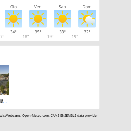
Gio
Ven
Sab
Dom
34°
35°
33°
32°
7°
18°
19°
19°
Zurich: Sechseläutenplatz
wissWebcams
,
Open-Meteo.com
,
CAMS ENSEMBLE data provider