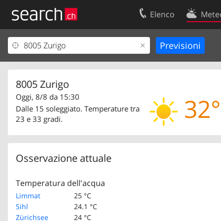
Elenco
Mete
Il vostro profolio
Contatti
Area clienti
Condizioni d’u
Informazioni Legali
Protezione dei
8005 Zurigo
Oggi, 8/8 da 15:30
32°
Dalle 15 soleggiato. Temperature tra
23 e 33 gradi.
Osservazione attuale
Temperatura dell'acqua
Limmat
25 °C
Sihl
24.1 °C
Zürichsee
24 °C