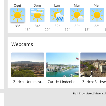
Oggi
Dom
Lun
Mar
Mer
33°
34°
32°
32°
32°
18°
20°
19°
18°
1
Webcams
Zurich: Unterstrass › South-west: Uetliberg
Zurich: Lindenhof: Zürich Stadthaus
Dati © by
MeteoSvizzera
,
S