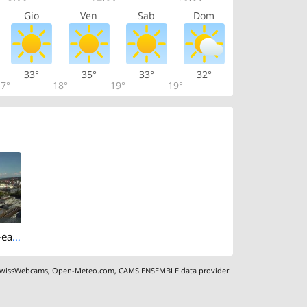
Gio
Ven
Sab
Dom
33°
35°
33°
32°
7°
18°
19°
19°
Zurich › South-east: Schweizer Radio und Fernsehen (Studio Zürich Leutschenbach) - Sonderabfall-Sammelstelle Hagenholz
wissWebcams
,
Open-Meteo.com
,
CAMS ENSEMBLE data provider