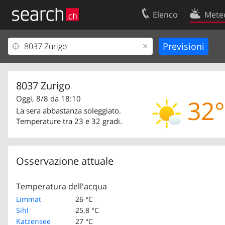
Elenco
Mete
Il vostro profolio
Contatti
Area clienti
Condizioni d’u
Informazioni Legali
Protezione dei
8037 Zurigo
Oggi, 8/8 da 18:10
32°
La sera abbastanza soleggiato.
Temperature tra 23 e 32 gradi.
Osservazione attuale
Temperatura dell'acqua
Limmat
26 °C
Sihl
25.8 °C
Katzensee
27 °C