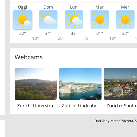
Oggi
Dom
Lun
Mar
Mer
32°
34°
33°
31°
32°
18°
20°
19°
18°
1
Webcams
Zurich: Unterstrass › South-west: Uetliberg
Zurich: Lindenhof: Zürich Stadthaus
Dati © by
MeteoSvizzera
,
S