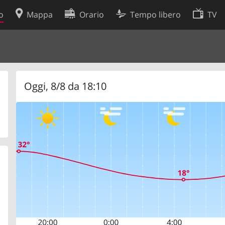
o
Mappa
Orario
Tempo libero
TV
Politica sui cookie
so
Preferenze cookie
 dati
Sviluppatori
Oggi, 8/8 da 18:10