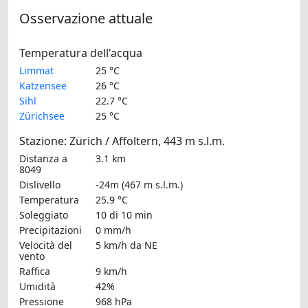
Osservazione attuale
Temperatura dell'acqua
Limmat
25 °C
Katzensee
26 °C
Sihl
22.7 °C
Zürichsee
25 °C
Stazione: Zürich / Affoltern, 443 m s.l.m.
Distanza a
3.1 km
8049
Dislivello
-24m (467 m s.l.m.)
Temperatura
25.9 °C
Soleggiato
10 di 10 min
Precipitazioni
0 mm/h
Velocità del
5 km/h
da NE
vento
Raffica
9 km/h
Umidità
42%
Pressione
968 hPa