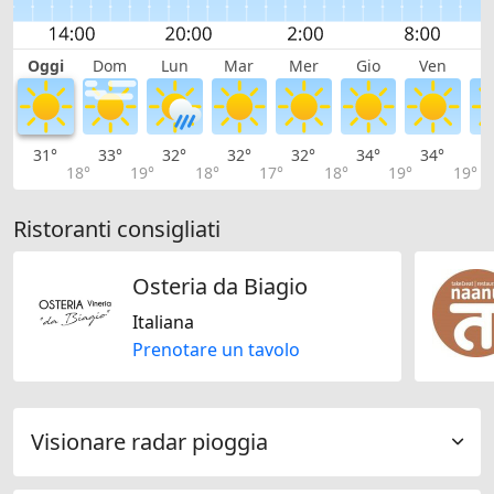
Oggi
Dom
Lun
Mar
Mer
Gio
Ven
S
31°
33°
32°
32°
32°
34°
34°
3
18°
19°
18°
17°
18°
19°
19°
Ristoranti consigliati
Osteria da Biagio
Italiana
Prenotare un tavolo
Visionare radar pioggia