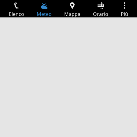
Elenco
Meteo
Mappa
Orario
Più
Accesso
Servizi
Tabella partenze
Tempo libero
Guida TV
Cinema
Ricerca Web
App