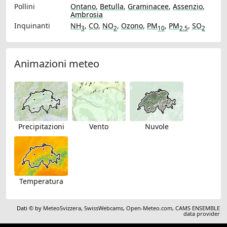
Pollini
Ontano
,
Betulla
,
Graminacee
,
Assenzio
,
Ambrosia
Inquinanti
NH
,
CO
,
NO
,
Ozono
,
PM
,
PM
,
SO
3
2
10
2.5
2
Animazioni meteo
Precipitazioni
Vento
Nuvole
Temperatura
Dati © by
MeteoSvizzera
,
SwissWebcams
,
Open-Meteo.com
,
CAMS ENSEMBLE
data provider