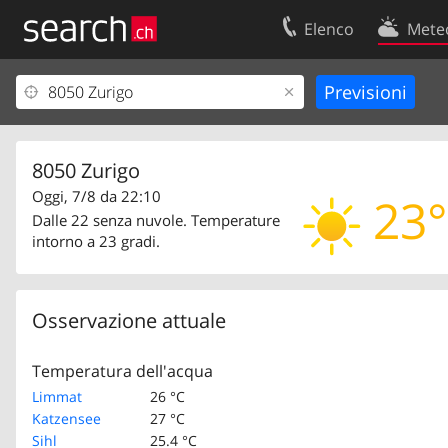
Elenco
Mete
Il vostro profolio
Contatti
Area clienti
Condizioni d’u
Informazioni Legali
Protezione dei
8050 Zurigo
Oggi, 7/8 da 22:10
23°
Dalle 22 senza nuvole. Temperature
intorno a 23 gradi.
Osservazione attuale
Temperatura dell'acqua
Limmat
26 °C
Katzensee
27 °C
Sihl
25.4 °C