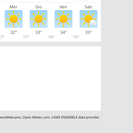
Mer
Gio
Ven
Sab
32°
33°
34°
33°
7°
17°
18°
19°
wissWebcams
,
Open-Meteo.com
,
CAMS ENSEMBLE data provider