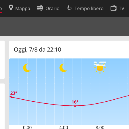
o
Mappa
Orario
Tempo libero
TV
Politica sui cookie
so
Preferenze cookie
 dati
Sviluppatori
Oggi, 7/8 da 22:10