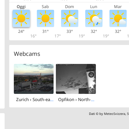
Oggi
Sab
Dom
Lun
Mar
24°
31°
33°
32°
32°
16°
17°
19°
19°
1
Webcams
Zurich › South-east: Schweizer Radio und Fernsehen (Studio Zürich Leutschenbach) - Sonderabfall-Sammelstelle Hagenholz
Opfikon › North-west: Turm von Opfikon
Dati © by
MeteoSvizzera
,
S