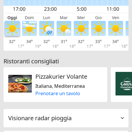
Oggi
Dom
Lun
Mar
Mer
Gio
Ven
S
32°
34°
32°
31°
32°
33°
34°
3
17°
19°
18°
18°
17°
17°
18°
Ristoranti consigliati
Pizzakurier Volante
Italiana, Mediterranea
Prenotare un tavolo
Visionare radar pioggia