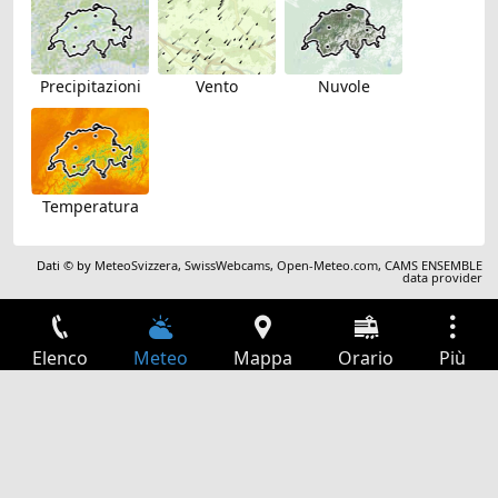
Precipitazioni
Vento
Nuvole
Temperatura
Dati © by
MeteoSvizzera
,
SwissWebcams
,
Open-Meteo.com
,
CAMS ENSEMBLE
data provider
Elenco
Meteo
Mappa
Orario
Più
Accesso
Servizi