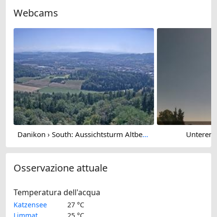
Webcams
Danikon › South: Aussichtsturm Altberg - Geroldswil
Untereng
Osservazione attuale
Temperatura dell'acqua
Katzensee
27 °C
Limmat
25 °C