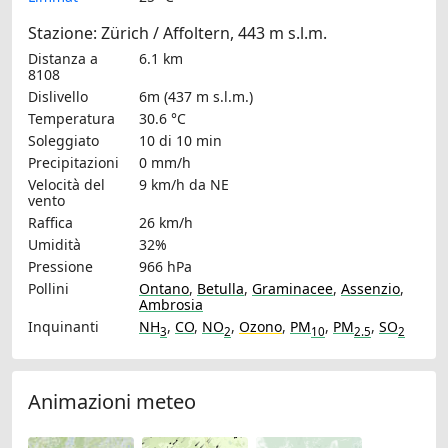
Stazione: Zürich / Affoltern, 443 m s.l.m.
Distanza a
6.1 km
8108
Dislivello
6m (437 m s.l.m.)
Temperatura
30.6 °C
Soleggiato
10 di 10 min
Precipitazioni
0 mm/h
Velocità del
9 km/h
da NE
vento
Raffica
26 km/h
Umidità
32%
Pressione
966 hPa
Pollini
Ontano
,
Betulla
,
Graminacee
,
Assenzio
,
Ambrosia
Inquinanti
NH
,
CO
,
NO
,
Ozono
,
PM
,
PM
,
SO
3
2
10
2.5
2
Animazioni meteo