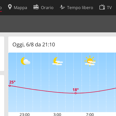
o
Mappa
Orario
Tempo libero
TV
Politica sui cookie
so
Preferenze cookie
 dati
Sviluppatori
Oggi, 6/8 da 21:10