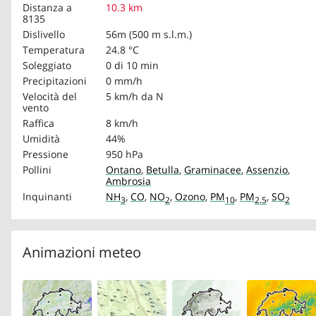
Distanza a
10.3 km
8135
Dislivello
56m (500 m s.l.m.)
Temperatura
24.8 °C
Soleggiato
0 di 10 min
Precipitazioni
0 mm/h
Velocità del
5 km/h
da N
vento
Raffica
8 km/h
Umidità
44%
Pressione
950 hPa
Pollini
Ontano
,
Betulla
,
Graminacee
,
Assenzio
,
Ambrosia
Inquinanti
NH
,
CO
,
NO
,
Ozono
,
PM
,
PM
,
SO
3
2
10
2.5
2
Animazioni meteo