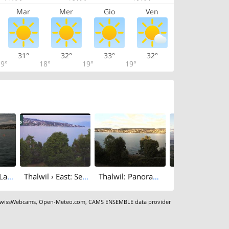
Mar
Mer
Gio
Ven
31°
32°
33°
32°
9°
18°
19°
19°
Thalwil › East: Lake Zurich
Thalwil › East: Seestrasse 93 - Spline AG - Home Smart Home - Zürichsee - Lake Zurich
Thalwil: Panorama Webcam - Zürichsee
wissWebcams
,
Open-Meteo.com
,
CAMS ENSEMBLE data provider