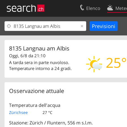
Elenco
Mete
Il vostro profolio
Contatti
Area clienti
Condizioni d’u
Informazioni Legali
Protezione dei
8135 Langnau am Albis
Oggi, 6/8 da 21:10
25°
A tarda sera in parte nuvoloso.
Temperature intorno a 24 gradi.
Osservazione attuale
Temperatura dell'acqua
Zürichsee
27 °C
Stazione: Zürich / Fluntern, 556 m s.l.m.