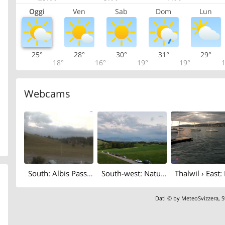
Oggi
Ven
Sab
Dom
Lun
25°
28°
30°
31°
29°
18°
16°
19°
19°
1
Webcams
South: Albis Pass - Schlittenhang mit Verpflegungsmöglichkeit - Albisstrasse
South-west: Naturfreundeweg 8 - Rigi - Mount Pilatus - Eiger - Mönch - Jungfrau
Dati © by
MeteoSvizzera
,
S