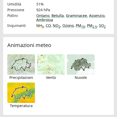
Umidità
51%
Pressione
924 hPa
Pollini
Ontano
,
Betulla
,
Graminacee
,
Assenzio
,
Ambrosia
Inquinanti
NH
,
CO
,
NO
,
Ozono
,
PM
,
PM
,
SO
3
2
10
2.5
2
Animazioni meteo
Precipitazioni
Vento
Nuvole
Temperatura