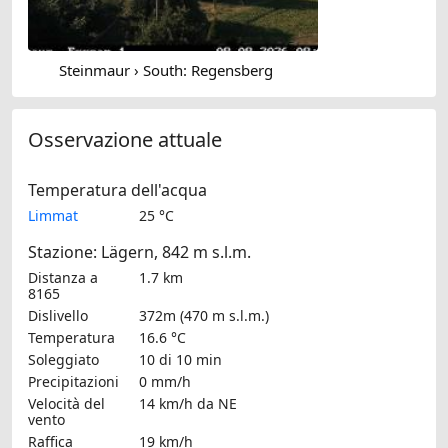
Steinmaur › South: Regensberg
Osservazione attuale
Temperatura dell'acqua
Limmat
25 °C
Stazione: Lägern, 842 m s.l.m.
Distanza a
1.7 km
8165
Dislivello
372m (470 m s.l.m.)
Temperatura
16.6 °C
Soleggiato
10 di 10 min
Precipitazioni
0 mm/h
Velocità del
14 km/h
da NE
vento
Raffica
19 km/h