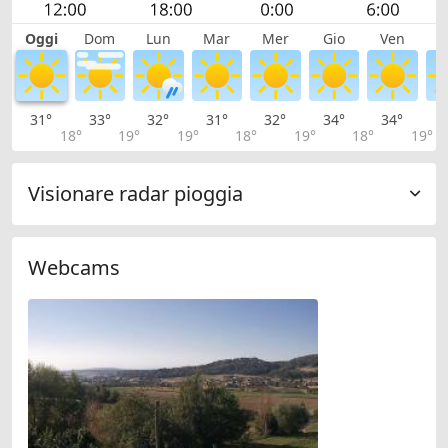
Oggi
Dom
Lun
Mar
Mer
Gio
Ven
S
31°
33°
32°
31°
32°
34°
34°
3
18°
19°
19°
18°
19°
18°
19°
Visionare radar pioggia
Webcams