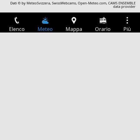
Dati © by
MeteoSvizzera
,
SwissWebcams
,
Open-Meteo.com
,
CAMS ENSEMBLE
data provider
Elenco
Meteo
Mappa
Orario
Più
Accesso
Servizi
Tabella partenze
Tempo libero
Guida TV
Cinema
Ricerca Web