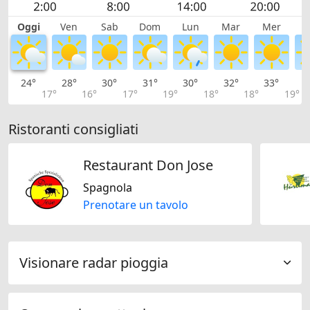
Oggi
Ven
Sab
Dom
Lun
Mar
Mer
G
24°
28°
30°
31°
30°
32°
33°
3
17°
16°
17°
19°
18°
18°
19°
Ristoranti consigliati
Restaurant Don Jose
Spagnola
Prenotare un tavolo
Visionare radar pioggia