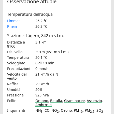
Osservazione attuale
Temperatura dell'acqua
Limmat
26.2 °C
Rhein
26.3 °C
Stazione: Lägern, 842 m s.l.m.
Distanza a
3.1 km
8166
Dislivello
391m (451 m s.l.m.)
Temperatura
20.1 °C
Soleggiato
0 di 10 min
Precipitazioni
0 mm/h
Velocità del
21 km/h
da N
vento
Raffica
29 km/h
Umidità
50%
Pressione
925 hPa
Pollini
Ontano
,
Betulla
,
Graminacee
,
Assenzio
,
Ambrosia
Inquinanti
NH
,
CO
,
NO
,
Ozono
,
PM
,
PM
,
SO
3
2
10
2.5
2