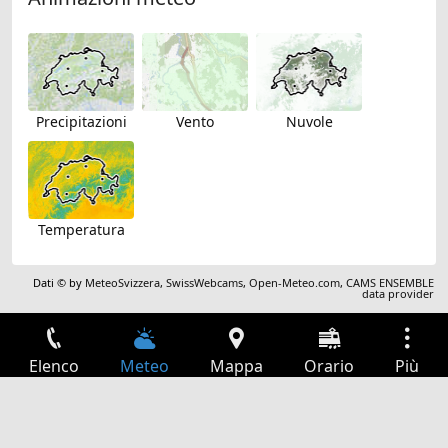
Precipitazioni
Vento
Nuvole
Temperatura
Dati © by
MeteoSvizzera
,
SwissWebcams
,
Open-Meteo.com
,
CAMS ENSEMBLE
data provider
Elenco
Meteo
Mappa
Orario
Più
Accesso