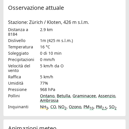
Osservazione attuale
Stazione: Zürich / Kloten, 426 m s.l.m.
Distanza a
2.9 km
8184
Dislivello
1m (425 m s.l.m.)
Temperatura
16 °C
Soleggiato
0 di 10 min
Precipitazioni
0 mm/h
Velocità del
5 km/h
da O
vento
Raffica
5 km/h
Umidità
77%
Pressione
968 hPa
Pollini
Ontano
,
Betulla
,
Graminacee
,
Assenzio
,
Ambrosia
Inquinanti
NH
,
CO
,
NO
,
Ozono
,
PM
,
PM
,
SO
3
2
10
2.5
2
Animazioni meteo