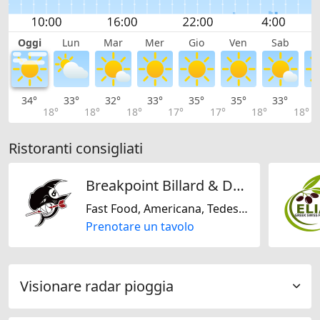
Oggi
Lun
Mar
Mer
Gio
Ven
Sab
D
34°
33°
32°
33°
35°
35°
33°
3
18°
18°
18°
17°
17°
18°
18°
Ristoranti consigliati
Breakpoint Billard & Dart
Fast Food, Americana, Tedesco
Prenotare un tavolo
Visionare radar pioggia