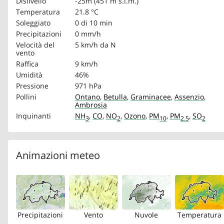
Dislivello
-25m (451 m s.l.m.)
Temperatura
21.8 °C
Soleggiato
0 di 10 min
Precipitazioni
0 mm/h
Velocità del
5 km/h
da N
vento
Raffica
9 km/h
Umidità
46%
Pressione
971 hPa
Pollini
Ontano
,
Betulla
,
Graminacee
,
Assenzio
,
Ambrosia
Inquinanti
NH
,
CO
,
NO
,
Ozono
,
PM
,
PM
,
SO
3
2
10
2.5
2
Animazioni meteo
Precipitazioni
Vento
Nuvole
Temperatura