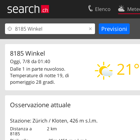
Elenco
Mete
Il vostro profolio
Contatti
Area clienti
Condizioni d’u
Informazioni Legali
Protezione dei
8185 Winkel
Oggi, 7/8 da 01:40
21°
Dalle 1 in parte nuvoloso.
Temperature di notte 19, di
pomeriggio 28 gradi.
Osservazione attuale
Stazione: Zürich / Kloten, 426 m s.l.m.
Distanza a
2 km
8185