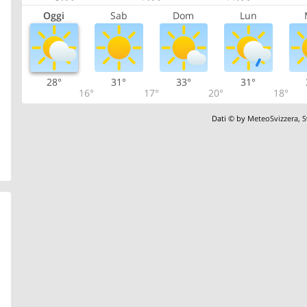
Oggi
Sab
Dom
Lun
28°
31°
33°
31°
16°
17°
20°
18°
Dati © by
MeteoSvizzera
,
S