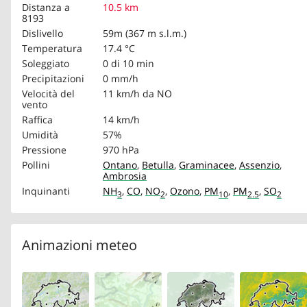
Distanza a
10.5 km
8193
Dislivello
59m (367 m s.l.m.)
Temperatura
17.4 °C
Soleggiato
0 di 10 min
Precipitazioni
0 mm/h
Velocità del
11 km/h
da NO
vento
Raffica
14 km/h
Umidità
57%
Pressione
970 hPa
Pollini
Ontano
,
Betulla
,
Graminacee
,
Assenzio
,
Ambrosia
Inquinanti
NH
,
CO
,
NO
,
Ozono
,
PM
,
PM
,
SO
3
2
10
2.5
2
Animazioni meteo