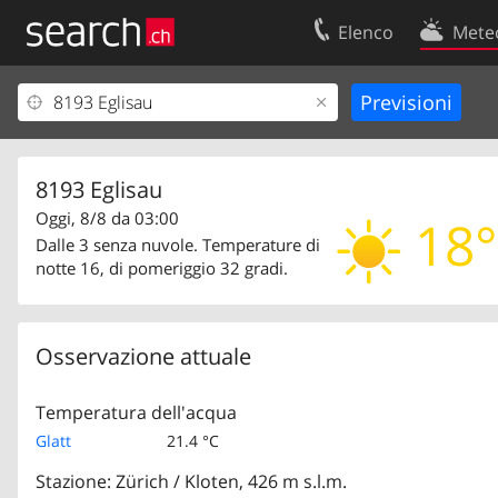
Elenco
Mete
Il vostro profolio
Contatti
Area clienti
Condizioni d’u
Informazioni Legali
Protezione dei
8193 Eglisau
Oggi, 8/8 da 03:00
18°
Dalle 3 senza nuvole. Temperature di
notte 16, di pomeriggio 32 gradi.
Osservazione attuale
Temperatura dell'acqua
Glatt
21.4 °C
Stazione: Zürich / Kloten, 426 m s.l.m.