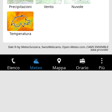
Precipitazioni
Vento
Nuvole
Temperatura
Dati © by
MeteoSvizzera
,
SwissWebcams
,
Open-Meteo.com
,
CAMS ENSEMBLE
data provider
Elenco
Meteo
Mappa
Orario
Più
Accesso
Servizi
Tabella partenze