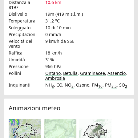
Distanza a
10.6 km
8197
Dislivello
19m (419 m s.l.m.)
Temperatura
31.2 °C
Soleggiato
10 di 10 min
Precipitazioni
0 mm/h
Velocità del
9 km/h
da SSE
vento
Raffica
18 km/h
Umidità
31%
Pressione
966 hPa
Pollini
Ontano
,
Betulla
,
Graminacee
,
Assenzio
,
Ambrosia
Inquinanti
NH
,
CO
,
NO
,
Ozono
,
PM
,
PM
,
SO
3
2
10
2.5
2
Animazioni meteo