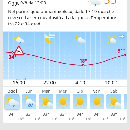
Oggi, 9/8 da 13:00
Nel pomeriggio prima nuvoloso, dalle 17:10 qualche
rovesci. La sera nuvolosità ad alta quota. Temperature
tra 22 e 34 gradi.
Oggi
Lun
Mar
Mer
Gio
Ven
Sab
D
34°
33°
33°
33°
34°
34°
33°
3
18°
18°
19°
18°
18°
18°
18°