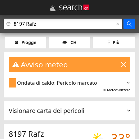
Piogge
CH
Più
Avviso meteo
Ondata di caldo: Pericolo marcato
©
MeteoSvizzera
Visionare carta dei pericoli
8197 Rafz
33°