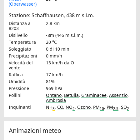
(Oberwasser)
Stazione: Schaffhausen, 438 m s.l.m.
Distanza a
2.8 km
8203
Dislivello
-8m (446 m s.l.m.)
Temperatura
20 °C
Soleggiato
0 di 10 min
Precipitazioni
0 mm/h
Velocità del
13 km/h
da O
vento
Raffica
17 km/h
Umidità
81%
Pressione
969 hPa
Pollini
Ontano
,
Betulla
,
Graminacee
,
Assenzio
,
Ambrosia
Inquinanti
NH
,
CO
,
NO
,
Ozono
,
PM
,
PM
,
SO
3
2
10
2.5
2
Animazioni meteo