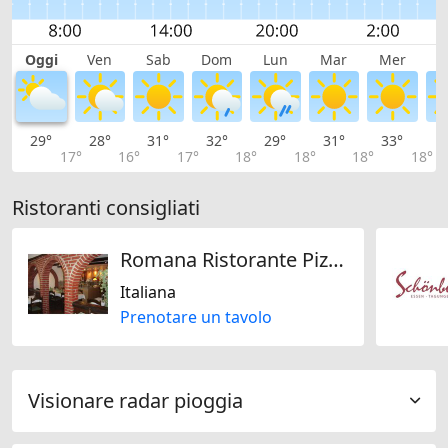
Oggi
Ven
Sab
Dom
Lun
Mar
Mer
G
29°
28°
31°
32°
29°
31°
33°
3
17°
16°
17°
18°
18°
18°
18°
Ristoranti consigliati
Romana Ristorante Pizzeria
Italiana
Prenotare un tavolo
Visionare radar pioggia