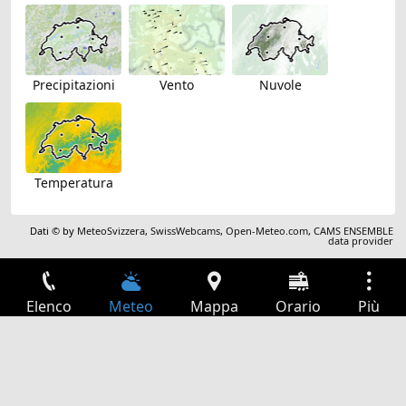
Precipitazioni
Vento
Nuvole
Temperatura
Dati © by
MeteoSvizzera
,
SwissWebcams
,
Open-Meteo.com
,
CAMS ENSEMBLE
data provider
Elenco
Meteo
Mappa
Orario
Più
Accesso
Servizi