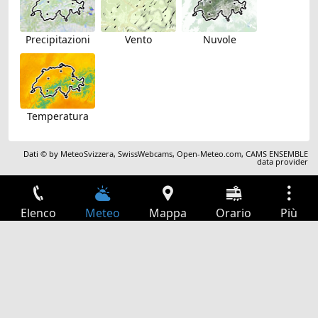
Precipitazioni
Vento
Nuvole
Temperatura
Dati © by
MeteoSvizzera
,
SwissWebcams
,
Open-Meteo.com
,
CAMS ENSEMBLE
data provider
Elenco
Meteo
Mappa
Orario
Più
Accesso
Servizi
Tabella partenze