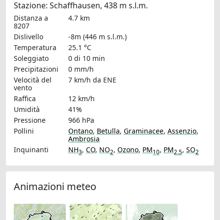
Stazione: Schaffhausen, 438 m s.l.m.
Distanza a
4.7 km
8207
Dislivello
-8m (446 m s.l.m.)
Temperatura
25.1 °C
Soleggiato
0 di 10 min
Precipitazioni
0 mm/h
Velocità del
7 km/h
da ENE
vento
Raffica
12 km/h
Umidità
41%
Pressione
966 hPa
Pollini
Ontano
,
Betulla
,
Graminacee
,
Assenzio
,
Ambrosia
Inquinanti
NH
,
CO
,
NO
,
Ozono
,
PM
,
PM
,
SO
3
2
10
2.5
2
Animazioni meteo