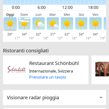
Oggi
Dom
Lun
Mar
Mer
Gio
Ven
S
26°
34°
32°
31°
32°
34°
34°
3
17°
19°
18°
19°
18°
18°
19°
Ristoranti consigliati
Restaurant Schönbühl
Internazionale, Svizzera
Prenotare un tavolo
Visionare radar pioggia