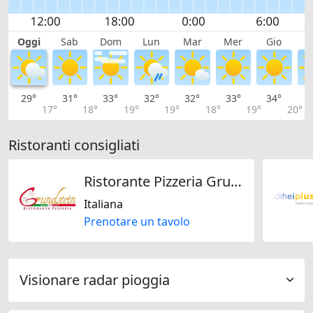
Oggi
Sab
Dom
Lun
Mar
Mer
Gio
V
29°
31°
33°
32°
32°
33°
34°
3
17°
18°
19°
19°
18°
19°
20°
Ristoranti consigliati
Ristorante Pizzeria Grundstein
Italiana
Prenotare un tavolo
Visionare radar pioggia