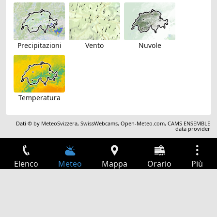
Precipitazioni
Vento
Nuvole
Temperatura
Dati © by
MeteoSvizzera
,
SwissWebcams
,
Open-Meteo.com
,
CAMS ENSEMBLE
data provider
Elenco
Meteo
Mappa
Orario
Più
Accesso
Servizi