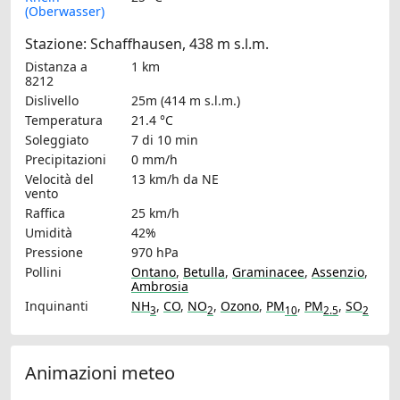
(Oberwasser)
Stazione: Schaffhausen, 438 m s.l.m.
Distanza a
1 km
8212
Dislivello
25m (414 m s.l.m.)
Temperatura
21.4 °C
Soleggiato
7 di 10 min
Precipitazioni
0 mm/h
Velocità del
13 km/h
da NE
vento
Raffica
25 km/h
Umidità
42%
Pressione
970 hPa
Pollini
Ontano
,
Betulla
,
Graminacee
,
Assenzio
,
Ambrosia
Inquinanti
NH
,
CO
,
NO
,
Ozono
,
PM
,
PM
,
SO
3
2
10
2.5
2
Animazioni meteo