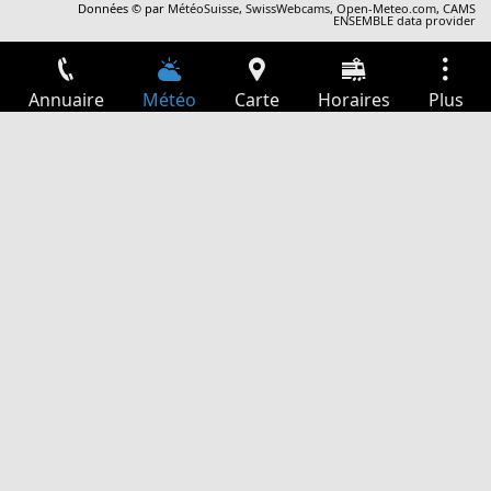
Données © par
MétéoSuisse
,
SwissWebcams
,
Open-Meteo.com
,
CAMS
ENSEMBLE data provider
Annuaire
Météo
Carte
Horaires
Plus
Connexion
Services
Départs
Loisir
Guide TV
Cinéma
Recherche Web