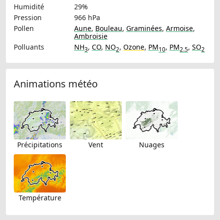
Humidité
29%
Pression
966 hPa
Pollen
Aune
,
Bouleau
,
Graminées
,
Armoise
,
Ambroisie
Polluants
NH
,
CO
,
NO
,
Ozone
,
PM
,
PM
,
SO
3
2
10
2.5
2
Animations météo
Précipitations
Vent
Nuages
Température