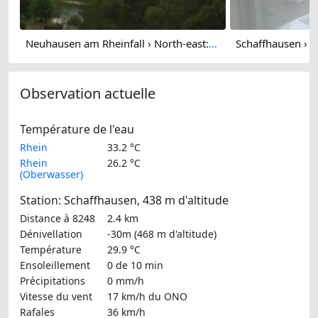
Neuhausen am Rheinfall › North-east: Schaffhausen, Schweiz: Nordost (Flurlingen/ Schaffhausen)
Observation actuelle
Température de l'eau
Rhein
33.2 °C
Rhein
26.2 °C
(Oberwasser)
Station: Schaffhausen, 438 m d'altitude
Distance à 8248
2.4 km
Dénivellation
-30m (468 m d'altitude)
Température
29.9 °C
Ensoleillement
0 de 10 min
Précipitations
0 mm/h
Vitesse du vent
17 km/h
du ONO
Rafales
36 km/h