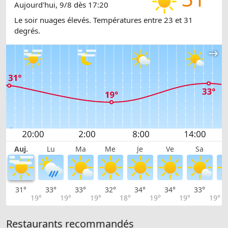
Aujourd'hui, 9/8 dès 17:20
Le soir nuages élevés. Températures entre 23 et 31
degrés.
Auj.
Lu
Ma
Me
Je
Ve
Sa
31°
33°
33°
32°
34°
34°
33°
2
19°
19°
19°
18°
19°
19°
19°
Restaurants recommandés