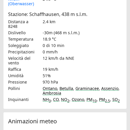
(Oberwasser)
Stazione: Schaffhausen, 438 m s.l.m.
Distanza a
2.4 km
8248
Dislivello
-30m (468 m s.l.m.)
Temperatura
18.9 °C
Soleggiato
0 di 10 min
Precipitazioni
0 mm/h
Velocità del
12 km/h
da NNE
vento
Raffica
19 km/h
Umidità
51%
Pressione
970 hPa
Pollini
Ontano
,
Betulla
,
Graminacee
,
Assenzio
,
Ambrosia
Inquinanti
NH
,
CO
,
NO
,
Ozono
,
PM
,
PM
,
SO
3
2
10
2.5
2
Animazioni meteo