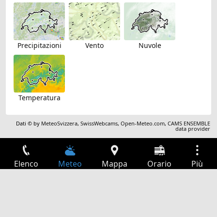
Precipitazioni
Vento
Nuvole
Temperatura
Dati © by
MeteoSvizzera
,
SwissWebcams
,
Open-Meteo.com
,
CAMS ENSEMBLE
data provider
Elenco
Meteo
Mappa
Orario
Più
Accesso
Servizi