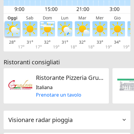
Oggi
Sab
Dom
Lun
Mar
Mer
Gio
V
28°
31°
32°
31°
32°
33°
34°
3
17°
17°
19°
18°
18°
19°
19°
Ristoranti consigliati
Ristorante Pizzeria Grundstein
Italiana
Prenotare un tavolo
Visionare radar pioggia