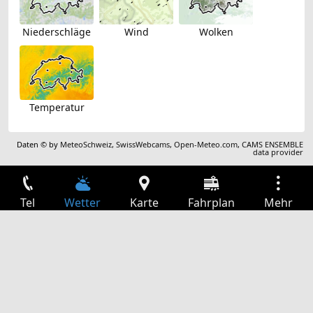
Niederschläge
Wind
Wolken
Temperatur
Daten © by
MeteoSchweiz
,
SwissWebcams
,
Open-Meteo.com
,
CAMS ENSEMBLE
data provider
Tel
Wetter
Karte
Fahrplan
Mehr
Anmelden
Dienste
Abfahrtstabelle