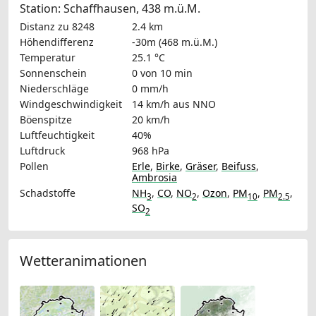
Station: Schaffhausen, 438 m.ü.M.
Distanz zu 8248
2.4 km
Höhendifferenz
-30m (468 m.ü.M.)
Temperatur
25.1 °C
Sonnenschein
0 von 10 min
Niederschläge
0 mm/h
Windgeschwindigkeit
14 km/h
aus NNO
Böenspitze
20 km/h
Luftfeuchtigkeit
40%
Luftdruck
968 hPa
Pollen
Erle
,
Birke
,
Gräser
,
Beifuss
,
Ambrosia
Schadstoffe
NH
,
CO
,
NO
,
Ozon
,
PM
,
PM
,
3
2
10
2.5
SO
2
Wetteranimationen