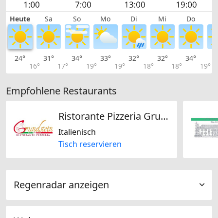
Heute
Sa
So
Mo
Di
Mi
Do
24°
31°
34°
33°
32°
32°
34°
3
16°
17°
19°
19°
18°
18°
19°
Empfohlene Restaurants
Ristorante Pizzeria Grundstein
Italienisch
Tisch reservieren
Regenradar anzeigen