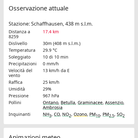
Osservazione attuale
Stazione: Schaffhausen, 438 m s.l.m.
Distanza a
17.4 km
8259
Dislivello
30m (408 m s.l.m.)
Temperatura
29.9 °C
Soleggiato
10 di 10 min
Precipitazioni
0 mm/h
Velocità del
13 km/h
da E
vento
Raffica
25 km/h
Umidità
29%
Pressione
967 hPa
Pollini
Ontano
,
Betulla
,
Graminacee
,
Assenzio
,
Ambrosia
Inquinanti
NH
,
CO
,
NO
,
Ozono
,
PM
,
PM
,
SO
3
2
10
2.5
2
Animazioni meteo