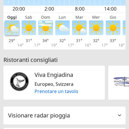
Oggi
Sab
Dom
Lun
Mar
Mer
Gio
V
29°
31°
34°
32°
31°
32°
33°
3
14°
17°
19°
17°
16°
17°
18°
Ristoranti consigliati
Viva Engiadina
Europeo, Svizzera
Prenotare un tavolo
Visionare radar pioggia