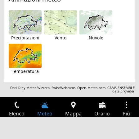
Precipitazioni
Vento
Nuvole
Temperatura
Dati © by
MeteoSvizzera
,
SwissWebcams
,
Open-Meteo.com
,
CAMS ENSEMBLE
data provider
Elenco
Meteo
Mappa
Orario
Più
Accesso