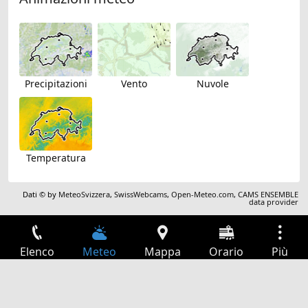
Precipitazioni
Vento
Nuvole
Temperatura
Dati © by
MeteoSvizzera
,
SwissWebcams
,
Open-Meteo.com
,
CAMS ENSEMBLE
data provider
Elenco
Meteo
Mappa
Orario
Più
Accesso