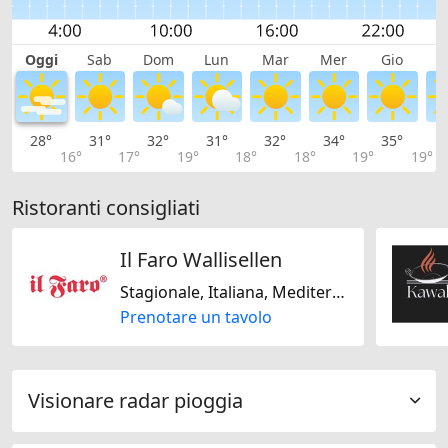
Oggi
Sab
Dom
Lun
Mar
Mer
Gio
V
28°
31°
32°
31°
32°
34°
35°
3
16°
17°
19°
18°
18°
19°
19°
Ristoranti consigliati
Il Faro Wallisellen
Stagionale, Italiana, Mediterranea, Senza lattosio, Senza glutine
Prenotare un tavolo
Visionare radar pioggia