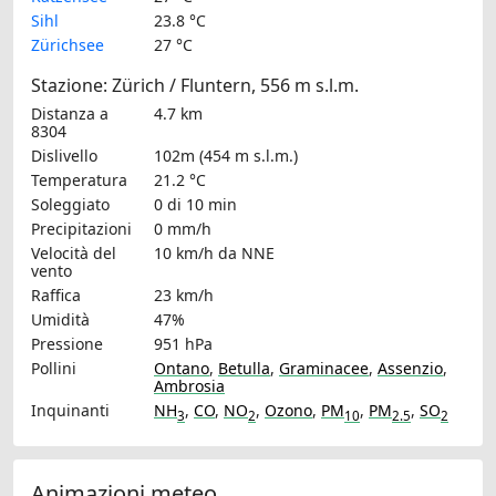
Sihl
23.8 °C
Zürichsee
27 °C
Stazione: Zürich / Fluntern, 556 m s.l.m.
Distanza a
4.7 km
8304
Dislivello
102m (454 m s.l.m.)
Temperatura
21.2 °C
Soleggiato
0 di 10 min
Precipitazioni
0 mm/h
Velocità del
10 km/h
da NNE
vento
Raffica
23 km/h
Umidità
47%
Pressione
951 hPa
Pollini
Ontano
,
Betulla
,
Graminacee
,
Assenzio
,
Ambrosia
Inquinanti
NH
,
CO
,
NO
,
Ozono
,
PM
,
PM
,
SO
3
2
10
2.5
2
Animazioni meteo