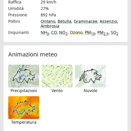
Raffica
29 km/h
Umidità
27%
Pressione
892 hPa
Pollini
Ontano
,
Betulla
,
Graminacee
,
Assenzio
,
Ambrosia
Inquinanti
NH
,
CO
,
NO
,
Ozono
,
PM
,
PM
,
SO
3
2
10
2.5
2
Animazioni meteo
Precipitazioni
Vento
Nuvole
Temperatura