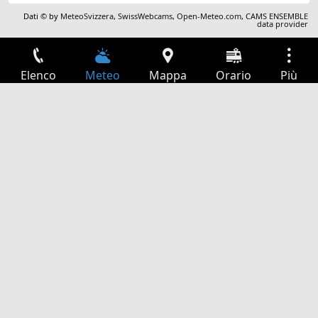
Dati © by
MeteoSvizzera
,
SwissWebcams
,
Open-Meteo.com
,
CAMS ENSEMBLE
data provider
Elenco
Meteo
Mappa
Orario
Più
Accesso
Servizi
Tabella partenze
Tempo libero
Guida TV
Cinema
Ricerca Web