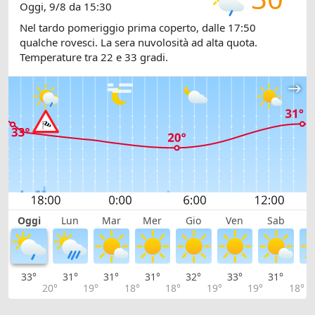
Oggi, 9/8 da 15:30
Nel tardo pomeriggio prima coperto, dalle 17:50
qualche rovesci. La sera nuvolosità ad alta quota.
Temperature tra 22 e 33 gradi.
Oggi
Lun
Mar
Mer
Gio
Ven
Sab
D
33°
31°
31°
31°
32°
33°
31°
2
20°
19°
18°
18°
19°
19°
18°