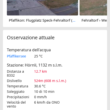
Pfaffikon: Flugplatz Speck-Fehraltorf (LSZK) 2
Osservazione attuale
Temperatura dell'acqua
Pfäffikersee
25 °C
Stazione: Hörnli, 1132 m s.l.m.
Distanza a
12.7 km
8332
Dislivello
524m (608 m s.l.m.)
Temperatura
30.6 °C
Soleggiato
10 di 10 min
Precipitazioni
0 mm/h
Velocità del
6 km/h
da ONO
vento