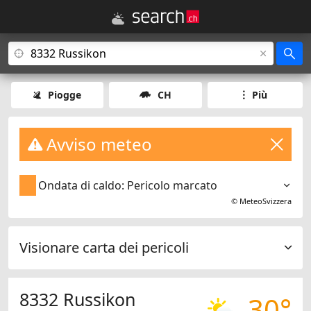
Piogge
CH
Più
Avviso meteo
Ondata di caldo: Pericolo marcato
©
MeteoSvizzera
Visionare carta dei pericoli
8332 Russikon
30°