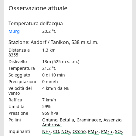
Osservazione attuale
Temperatura dell'acqua
Murg
20.2 °C
Stazione: Aadorf / Tänikon, 538 m s.l.m.
Distanza a
1.3 km
8355
Dislivello
13m (525 m s.l.m.)
Temperatura
21.2 °C
Soleggiato
0 di 10 min
Precipitazioni
0 mm/h
Velocità del
4 km/h
da NE
vento
Raffica
7 km/h
Umidità
59%
Pressione
959 hPa
Pollini
Ontano
,
Betulla
,
Graminacee
,
Assenzio
,
Ambrosia
Inquinanti
NH
,
CO
,
NO
,
Ozono
,
PM
,
PM
,
SO
3
2
10
2.5
2