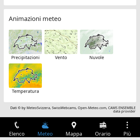
Animazioni meteo
Precipitazioni
Vento
Nuvole
Temperatura
Dati © by
MeteoSvizzera
,
SwissWebcams
,
Open-Meteo.com
,
CAMS ENSEMBLE
data provider
Elenco
Meteo
Mappa
Orario
Più