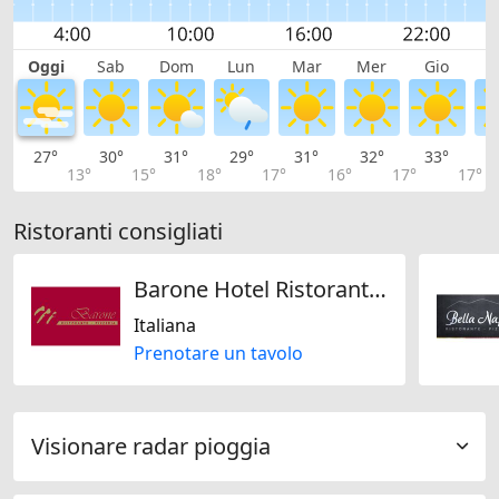
Oggi
Sab
Dom
Lun
Mar
Mer
Gio
V
27°
30°
31°
29°
31°
32°
33°
3
13°
15°
18°
17°
16°
17°
17°
Ristoranti consigliati
Barone Hotel Ristorante Pizzeria
Italiana
Prenotare un tavolo
Visionare radar pioggia