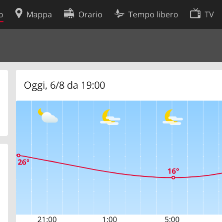
o
Mappa
Orario
Tempo libero
TV
Politica sui cookie
so
Preferenze cookie
 dati
Sviluppatori
Oggi, 6/8 da 19:00