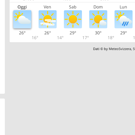
Oggi
Ven
Sab
Dom
Lun
26°
26°
29°
30°
29°
16°
14°
17°
18°
1
Dati © by
MeteoSvizzera
,
S