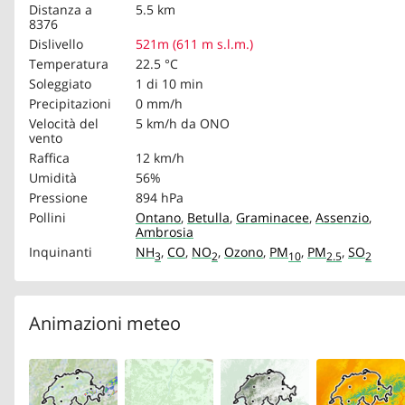
Distanza a
5.5 km
8376
Dislivello
521m (611 m s.l.m.)
Temperatura
22.5 °C
Soleggiato
1 di 10 min
Precipitazioni
0 mm/h
Velocità del
5 km/h
da ONO
vento
Raffica
12 km/h
Umidità
56%
Pressione
894 hPa
Pollini
Ontano
,
Betulla
,
Graminacee
,
Assenzio
,
Ambrosia
Inquinanti
NH
,
CO
,
NO
,
Ozono
,
PM
,
PM
,
SO
3
2
10
2.5
2
Animazioni meteo