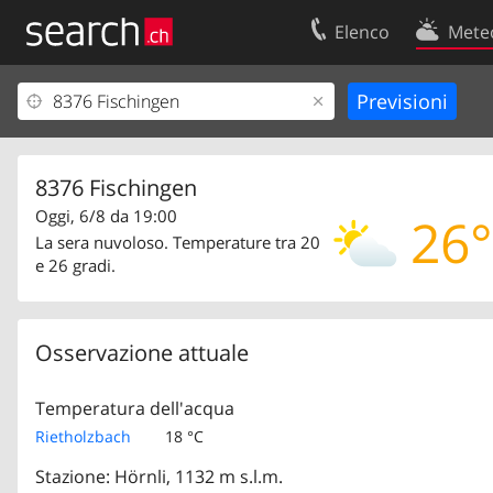
Elenco
Mete
Il vostro profolio
Contatti
Area clienti
Condizioni d’u
Informazioni Legali
Protezione dei
8376 Fischingen
Oggi, 6/8 da 19:00
26°
La sera nuvoloso. Temperature tra 20
e 26 gradi.
Osservazione attuale
Temperatura dell'acqua
Rietholzbach
18 °C
Stazione: Hörnli, 1132 m s.l.m.