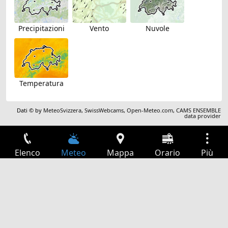
Precipitazioni
Vento
Nuvole
Temperatura
Dati © by
MeteoSvizzera
,
SwissWebcams
,
Open-Meteo.com
,
CAMS ENSEMBLE
data provider
Elenco
Meteo
Mappa
Orario
Più
Accesso
Servizi
Tabella partenze