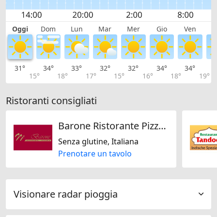
Oggi
Dom
Lun
Mar
Mer
Gio
Ven
S
31°
34°
33°
32°
32°
34°
34°
3
15°
18°
17°
15°
16°
18°
19°
Ristoranti consigliati
Barone Ristorante Pizzeria
Senza glutine, Italiana
Prenotare un tavolo
Visionare radar pioggia