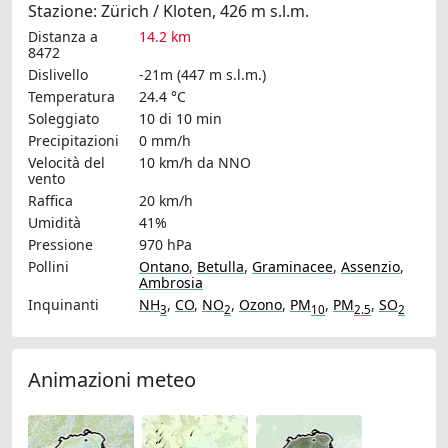
Stazione: Zürich / Kloten, 426 m s.l.m.
Distanza a
14.2 km
8472
Dislivello
-21m (447 m s.l.m.)
Temperatura
24.4 °C
Soleggiato
10 di 10 min
Precipitazioni
0 mm/h
Velocità del
10 km/h
da NNO
vento
Raffica
20 km/h
Umidità
41%
Pressione
970 hPa
Pollini
Ontano
,
Betulla
,
Graminacee
,
Assenzio
,
Ambrosia
Inquinanti
NH
,
CO
,
NO
,
Ozono
,
PM
,
PM
,
SO
3
2
10
2.5
2
Animazioni meteo