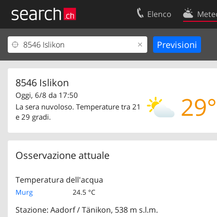
Elenco
Mete
Il vostro profolio
Contatti
Area clienti
Condizioni d’u
Informazioni Legali
Protezione dei
8546 Islikon
Oggi, 6/8 da 17:50
29°
La sera nuvoloso. Temperature tra 21
e 29 gradi.
Osservazione attuale
Temperatura dell'acqua
Murg
24.5 °C
Stazione: Aadorf / Tänikon, 538 m s.l.m.