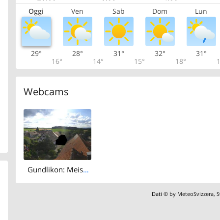
Oggi
Ven
Sab
Dom
Lun
29°
28°
31°
32°
31°
16°
14°
15°
18°
1
Webcams
Gundlikon: Meisberg
Dati © by
MeteoSvizzera
,
S