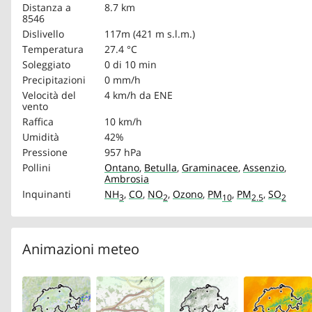
Distanza a
8.7 km
8546
Dislivello
117m (421 m s.l.m.)
Temperatura
27.4 °C
Soleggiato
0 di 10 min
Precipitazioni
0 mm/h
Velocità del
4 km/h
da ENE
vento
Raffica
10 km/h
Umidità
42%
Pressione
957 hPa
Pollini
Ontano
,
Betulla
,
Graminacee
,
Assenzio
,
Ambrosia
Inquinanti
NH
,
CO
,
NO
,
Ozono
,
PM
,
PM
,
SO
3
2
10
2.5
2
Animazioni meteo