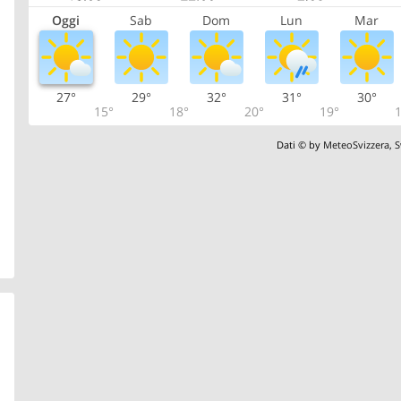
Oggi
Sab
Dom
Lun
Mar
27°
29°
32°
31°
30°
15°
18°
20°
19°
1
Dati © by
MeteoSvizzera
,
S