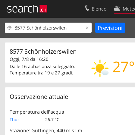
Elenco
Mete
Il vostro profolio
Contatti
Area clienti
Condizioni d’u
Informazioni Legali
Protezione dei
8577 Schönholzerswilen
Oggi, 7/8 da 16:20
27°
Dalle 16 abbastanza soleggiato.
Temperature tra 19 e 27 gradi.
Osservazione attuale
Temperatura dell'acqua
Thur
26.7 °C
Stazione: Güttingen, 440 m s.l.m.