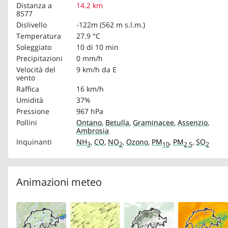
Distanza a
14.2 km
8577
Dislivello
-122m (562 m s.l.m.)
Temperatura
27.9 °C
Soleggiato
10 di 10 min
Precipitazioni
0 mm/h
Velocità del
9 km/h
da E
vento
Raffica
16 km/h
Umidità
37%
Pressione
967 hPa
Pollini
Ontano
,
Betulla
,
Graminacee
,
Assenzio
,
Ambrosia
Inquinanti
NH
,
CO
,
NO
,
Ozono
,
PM
,
PM
,
SO
3
2
10
2.5
2
Animazioni meteo