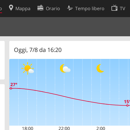
o
Mappa
Orario
Tempo libero
TV
Politica sui cookie
so
Preferenze cookie
 dati
Sviluppatori
Oggi, 7/8 da 16:20