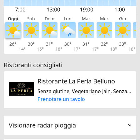
Oggi
Sab
Dom
Lun
Mar
Mer
Gio
V
26°
30°
31°
30°
31°
32°
33°
3
14°
15°
18°
17°
17°
18°
18°
Ristoranti consigliati
Ristorante La Perla Belluno
Senza glutine, Vegetariano Jain, Senza lattosio, Italiana
Prenotare un tavolo
Visionare radar pioggia