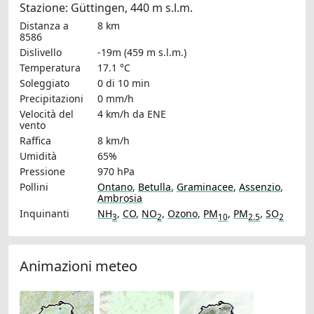
Stazione: Güttingen, 440 m s.l.m.
Distanza a
8 km
8586
Dislivello
-19m (459 m s.l.m.)
Temperatura
17.1 °C
Soleggiato
0 di 10 min
Precipitazioni
0 mm/h
Velocità del
4 km/h
da ENE
vento
Raffica
8 km/h
Umidità
65%
Pressione
970 hPa
Pollini
Ontano
,
Betulla
,
Graminacee
,
Assenzio
,
Ambrosia
Inquinanti
NH
,
CO
,
NO
,
Ozono
,
PM
,
PM
,
SO
3
2
10
2.5
2
Animazioni meteo