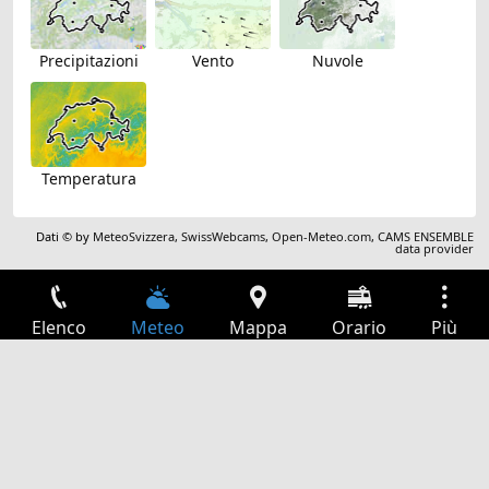
Precipitazioni
Vento
Nuvole
Temperatura
Dati © by
MeteoSvizzera
,
SwissWebcams
,
Open-Meteo.com
,
CAMS ENSEMBLE
data provider
Elenco
Meteo
Mappa
Orario
Più
Accesso
Servizi
Tabella partenze