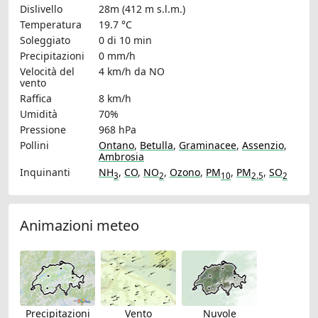
Dislivello
28m (412 m s.l.m.)
Temperatura
19.7 °C
Soleggiato
0 di 10 min
Precipitazioni
0 mm/h
Velocità del
4 km/h
da NO
vento
Raffica
8 km/h
Umidità
70%
Pressione
968 hPa
Pollini
Ontano
,
Betulla
,
Graminacee
,
Assenzio
,
Ambrosia
Inquinanti
NH
,
CO
,
NO
,
Ozono
,
PM
,
PM
,
SO
3
2
10
2.5
2
Animazioni meteo
Precipitazioni
Vento
Nuvole