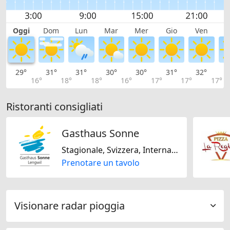
Oggi
Dom
Lun
Mar
Mer
Gio
Ven
S
29°
31°
31°
30°
30°
31°
32°
3
16°
18°
18°
16°
17°
17°
17°
Ristoranti consigliati
Gasthaus Sonne
Stagionale, Svizzera, Internazionale, Regionale, Senza lattosio, Senza glutine
Prenotare un tavolo
Visionare radar pioggia