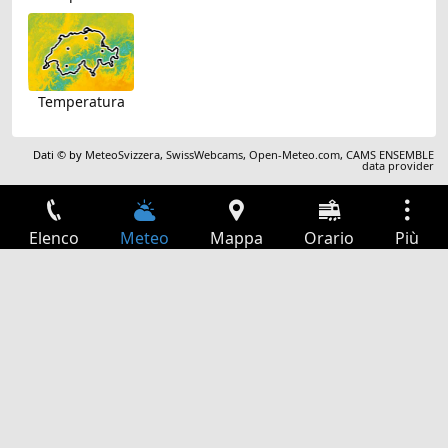
Temperatura
Dati © by
MeteoSvizzera
,
SwissWebcams
,
Open-Meteo.com
,
CAMS ENSEMBLE
data provider
Elenco
Meteo
Mappa
Orario
Più
Accesso
Servizi
Tabella partenze
Tempo libero