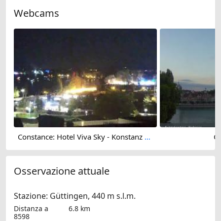
Webcams
Constance: Hotel Viva Sky - Konstanz Port
C
Osservazione attuale
Stazione: Güttingen, 440 m s.l.m.
Distanza a
6.8 km
8598