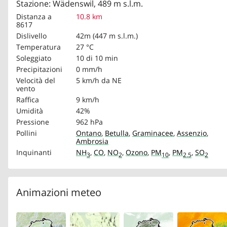
Stazione: Wädenswil, 489 m s.l.m.
Distanza a
10.8 km
8617
Dislivello
42m (447 m s.l.m.)
Temperatura
27 °C
Soleggiato
10 di 10 min
Precipitazioni
0 mm/h
Velocità del
5 km/h
da NE
vento
Raffica
9 km/h
Umidità
42%
Pressione
962 hPa
Pollini
Ontano
,
Betulla
,
Graminacee
,
Assenzio
,
Ambrosia
Inquinanti
NH
,
CO
,
NO
,
Ozono
,
PM
,
PM
,
SO
3
2
10
2.5
2
Animazioni meteo