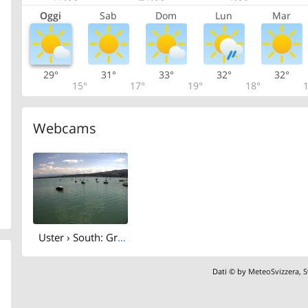
Oggi
Sab
Dom
Lun
Mar
29°
31°
33°
32°
32°
15°
17°
19°
18°
1
Webcams
Uster › South: Greifensee
Dati © by
MeteoSvizzera
,
S