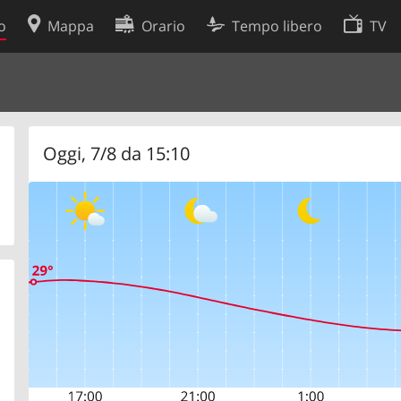
o
Mappa
Orario
Tempo libero
TV
Politica sui cookie
so
Preferenze cookie
 dati
Sviluppatori
Oggi, 7/8 da 15:10