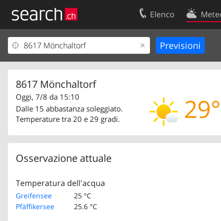
Elenco
Mete
Il vostro profolio
Contatti
Area clienti
Condizioni d’u
Informazioni Legali
Protezione dei
8617 Mönchaltorf
Oggi, 7/8 da 15:10
29°
Dalle 15 abbastanza soleggiato.
Temperature tra 20 e 29 gradi.
Osservazione attuale
Temperatura dell'acqua
Greifensee
25 °C
Pfäffikersee
25.6 °C