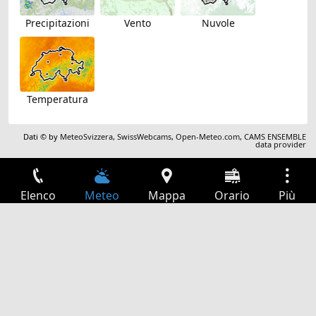
Precipitazioni
Vento
Nuvole
Temperatura
Dati © by
MeteoSvizzera
,
SwissWebcams
,
Open-Meteo.com
,
CAMS ENSEMBLE
data provider
Elenco
Meteo
Mappa
Orario
Più
Accesso
Servizi
Tabella partenze