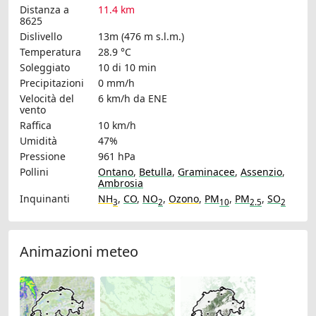
Distanza a
11.4 km
8625
Dislivello
13m (476 m s.l.m.)
Temperatura
28.9 °C
Soleggiato
10 di 10 min
Precipitazioni
0 mm/h
Velocità del
6 km/h
da ENE
vento
Raffica
10 km/h
Umidità
47%
Pressione
961 hPa
Pollini
Ontano
,
Betulla
,
Graminacee
,
Assenzio
,
Ambrosia
Inquinanti
NH
,
CO
,
NO
,
Ozono
,
PM
,
PM
,
SO
3
2
10
2.5
2
Animazioni meteo