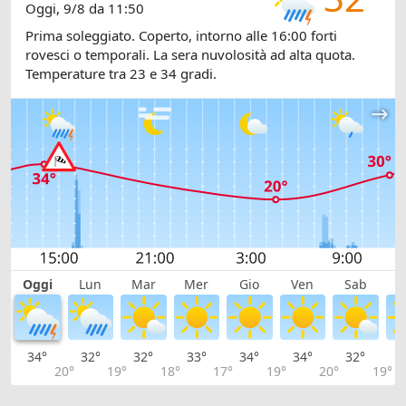
Oggi, 9/8 da 11:50
Prima soleggiato. Coperto, intorno alle 16:00 forti
rovesci o temporali. La sera nuvolosità ad alta quota.
Temperature tra 23 e 34 gradi.
Oggi
Lun
Mar
Mer
Gio
Ven
Sab
D
34°
32°
32°
33°
34°
34°
32°
3
20°
19°
18°
17°
19°
20°
19°