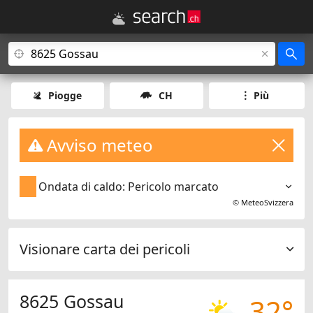
Piogge
CH
Più
Avviso meteo
Ondata di caldo: Pericolo marcato
©
MeteoSvizzera
Visionare carta dei pericoli
8625 Gossau
32°