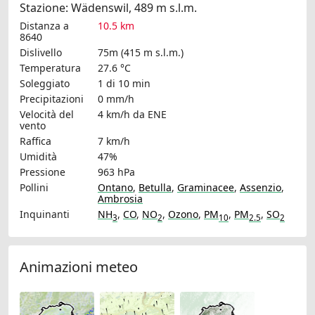
Stazione: Wädenswil, 489 m s.l.m.
Distanza a
10.5 km
8640
Dislivello
75m (415 m s.l.m.)
Temperatura
27.6 °C
Soleggiato
1 di 10 min
Precipitazioni
0 mm/h
Velocità del
4 km/h
da ENE
vento
Raffica
7 km/h
Umidità
47%
Pressione
963 hPa
Pollini
Ontano
,
Betulla
,
Graminacee
,
Assenzio
,
Ambrosia
Inquinanti
NH
,
CO
,
NO
,
Ozono
,
PM
,
PM
,
SO
3
2
10
2.5
2
Animazioni meteo