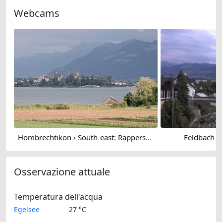
Webcams
Hombrechtikon › South-east: Rapperswil-Jona
Feldbach › 
Osservazione attuale
Temperatura dell'acqua
Egelsee
27 °C