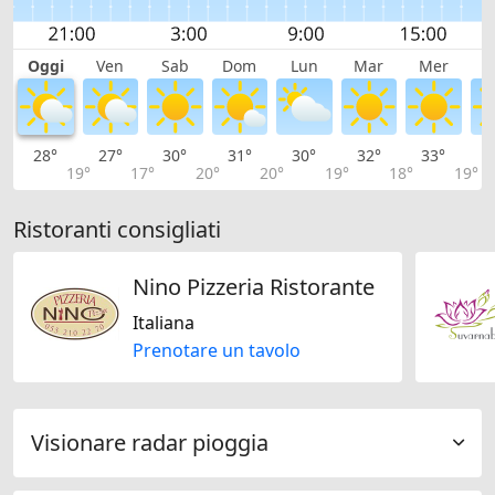
Oggi
Ven
Sab
Dom
Lun
Mar
Mer
G
28°
27°
30°
31°
30°
32°
33°
3
19°
17°
20°
20°
19°
18°
19°
Ristoranti consigliati
Nino Pizzeria Ristorante
Italiana
Prenotare un tavolo
Visionare radar pioggia