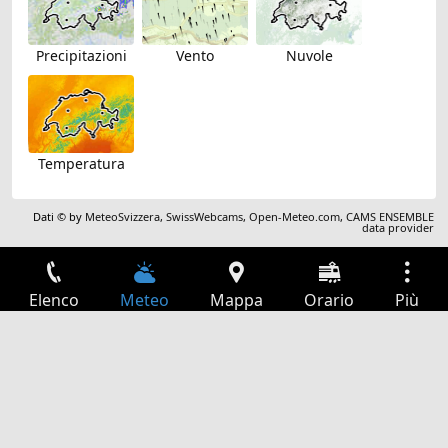
Precipitazioni
Vento
Nuvole
Temperatura
Dati © by
MeteoSvizzera
,
SwissWebcams
,
Open-Meteo.com
,
CAMS ENSEMBLE
data provider
Elenco
Meteo
Mappa
Orario
Più
Accesso
Servizi
Tabella partenze