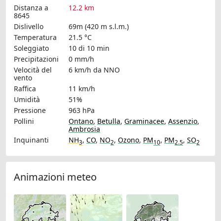
Distanza a
12.2 km
8645
Dislivello
69m (420 m s.l.m.)
Temperatura
21.5 °C
Soleggiato
10 di 10 min
Precipitazioni
0 mm/h
Velocità del
6 km/h
da NNO
vento
Raffica
11 km/h
Umidità
51%
Pressione
963 hPa
Pollini
Ontano
,
Betulla
,
Graminacee
,
Assenzio
,
Ambrosia
Inquinanti
NH
,
CO
,
NO
,
Ozono
,
PM
,
PM
,
SO
3
2
10
2.5
2
Animazioni meteo