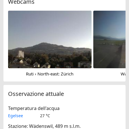
Webcams
Ruti › North-east: Zürich
Wan
Osservazione attuale
Temperatura dell'acqua
Egelsee
27 °C
Stazione: Wädenswil, 489 m s.l.m.