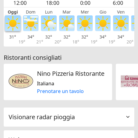
Oggi
Dom
Lun
Mar
Mer
Gio
Ven
S
31°
34°
32°
32°
32°
34°
34°
3
19°
21°
20°
18°
19°
19°
20°
Ristoranti consigliati
Nino Pizzeria Ristorante
Italiana
Prenotare un tavolo
Visionare radar pioggia