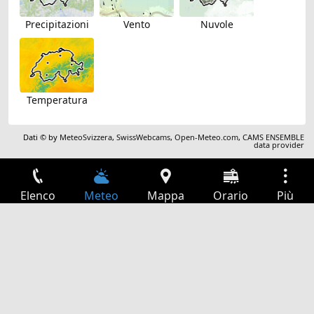
Precipitazioni
Vento
Nuvole
Temperatura
Dati © by
MeteoSvizzera
,
SwissWebcams
,
Open-Meteo.com
,
CAMS ENSEMBLE
data provider
Elenco
Meteo
Mappa
Orario
Più
Accesso
Servizi
Tabella partenze