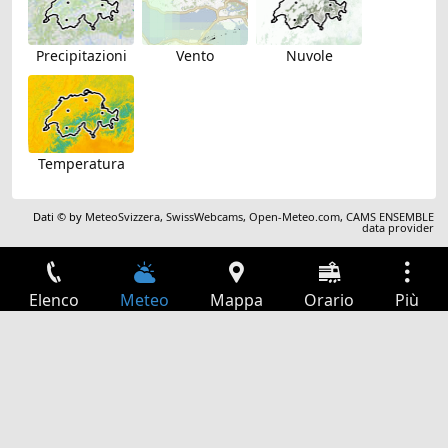
Precipitazioni
Vento
Nuvole
Temperatura
Dati © by
MeteoSvizzera
,
SwissWebcams
,
Open-Meteo.com
,
CAMS ENSEMBLE
data provider
Elenco
Meteo
Mappa
Orario
Più
Accesso
Servizi
Tabella partenze