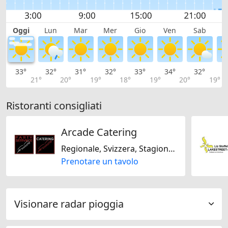
Oggi
Lun
Mar
Mer
Gio
Ven
Sab
D
33°
32°
31°
32°
33°
34°
32°
3
21°
20°
19°
18°
19°
20°
19°
Ristoranti consigliati
Arcade Catering
Regionale, Svizzera, Stagionale
Prenotare un tavolo
Visionare radar pioggia