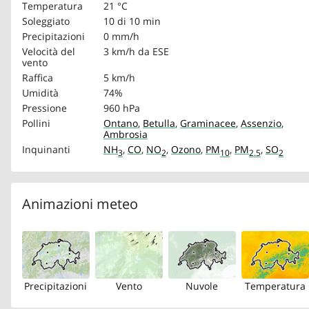
Temperatura
21 °C
Soleggiato
10 di 10 min
Precipitazioni
0 mm/h
Velocità del
3 km/h
da ESE
vento
Raffica
5 km/h
Umidità
74%
Pressione
960 hPa
Pollini
Ontano
,
Betulla
,
Graminacee
,
Assenzio
,
Ambrosia
Inquinanti
NH
,
CO
,
NO
,
Ozono
,
PM
,
PM
,
SO
3
2
10
2.5
2
Animazioni meteo
Precipitazioni
Vento
Nuvole
Temperatura