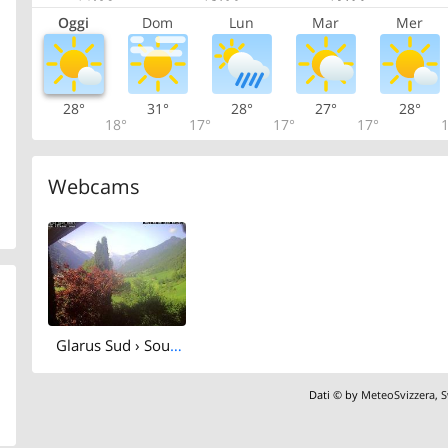
Oggi
Dom
Lun
Mar
Mer
28°
31°
28°
27°
28°
18°
17°
17°
17°
1
Webcams
Glarus Sud › South: Schwanden
Dati © by
MeteoSvizzera
,
S