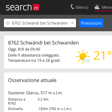
Elenco
Mete
Il vostro profolio
Contatti
Area clienti
Condizioni d’u
Informazioni Legali
Protezione dei
8762 Schwändi bei Schwanden
Oggi, 8/8 da 09:40
21°
Dalle 9 abbastanza soleggiato.
Temperature tra 19 e 28 gradi.
Osservazione attuale
Stazione: Glarus, 517 m s.l.m.
Distanza a
3.2 km
8762
Dislivello
-183m (700 m s.l.m.)