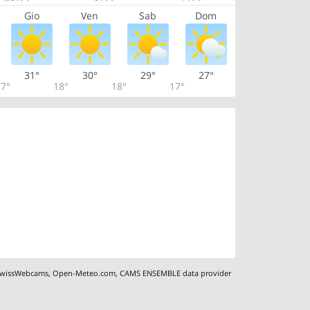
Gio
Ven
Sab
Dom
31°
30°
29°
27°
7°
18°
18°
17°
wissWebcams
,
Open-Meteo.com
,
CAMS ENSEMBLE data provider