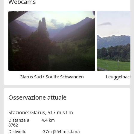
Webcams
Glarus Sud › South: Schwanden
Leuggelbach 
Osservazione attuale
Stazione: Glarus, 517 m s.l.m.
Distanza a
4.4 km
8762
Dislivello
-37m (554 m s.l.m.)