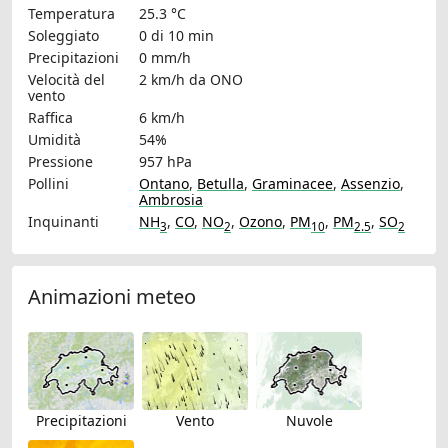
Temperatura
25.3 °C
Soleggiato
0 di 10 min
Precipitazioni
0 mm/h
Velocità del
2 km/h
da ONO
vento
Raffica
6 km/h
Umidità
54%
Pressione
957 hPa
Pollini
Ontano
,
Betulla
,
Graminacee
,
Assenzio
,
Ambrosia
Inquinanti
NH
,
CO
,
NO
,
Ozono
,
PM
,
PM
,
SO
3
2
10
2.5
2
Animazioni meteo
Precipitazioni
Vento
Nuvole