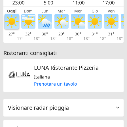
Oggi
Dom
Lun
Mar
Mer
Gio
Ven
S
27°
32°
30°
29°
30°
31°
31°
3
17°
18°
18°
18°
18°
18°
18°
Ristoranti consigliati
LUNA Ristorante Pizzeria
Italiana
Prenotare un tavolo
Visionare radar pioggia