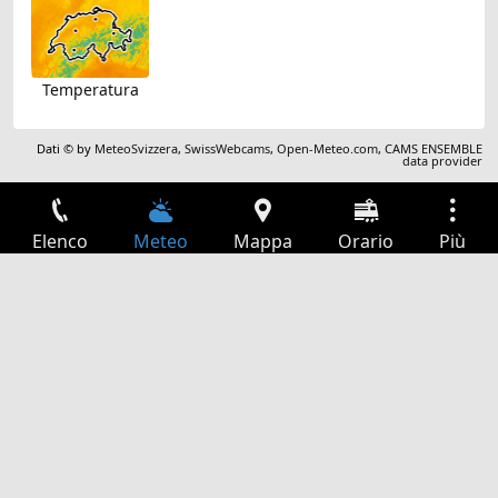
Temperatura
Dati © by
MeteoSvizzera
,
SwissWebcams
,
Open-Meteo.com
,
CAMS ENSEMBLE
data provider
Elenco
Meteo
Mappa
Orario
Più
Accesso
Servizi
Tabella partenze
Tempo libero