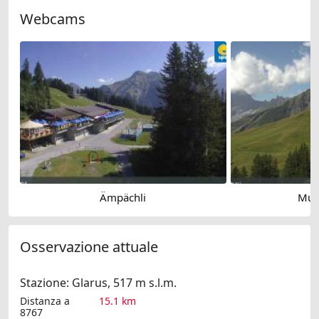
Webcams
Ämpächli
Mun
Osservazione attuale
Stazione: Glarus, 517 m s.l.m.
Distanza a
15.1 km
8767