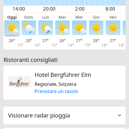
Oggi
Dom
Lun
Mar
Mer
Gio
Ven
S
26°
28°
27°
26°
27°
28°
27°
2
15°
16°
15°
14°
15°
16°
16°
Ristoranti consigliati
Hotel Bergführer Elm
Regionale, Svizzera
Prenotare un tavolo
Visionare radar pioggia