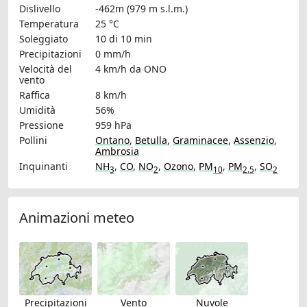
Dislivello
-462m (979 m s.l.m.)
Temperatura
25 °C
Soleggiato
10 di 10 min
Precipitazioni
0 mm/h
Velocità del
4 km/h
da ONO
vento
Raffica
8 km/h
Umidità
56%
Pressione
959 hPa
Pollini
Ontano
,
Betulla
,
Graminacee
,
Assenzio
,
Ambrosia
Inquinanti
NH
,
CO
,
NO
,
Ozono
,
PM
,
PM
,
SO
3
2
10
2.5
2
Animazioni meteo
Precipitazioni
Vento
Nuvole