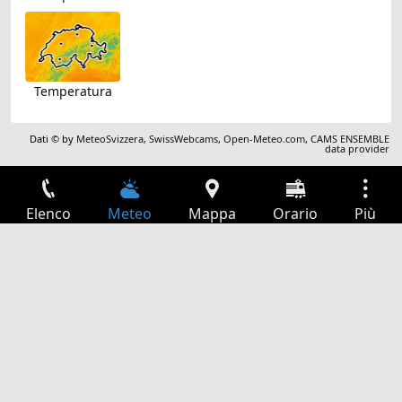
Temperatura
Dati © by
MeteoSvizzera
,
SwissWebcams
,
Open-Meteo.com
,
CAMS ENSEMBLE
data provider
Elenco
Meteo
Mappa
Orario
Più
Accesso
Servizi
Tabella partenze
Tempo libero