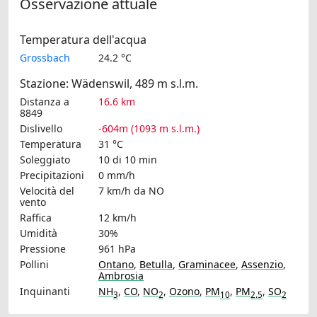
Osservazione attuale
Temperatura dell'acqua
Grossbach
24.2 °C
Stazione: Wädenswil, 489 m s.l.m.
Distanza a
16.6 km
8849
Dislivello
-604m (1093 m s.l.m.)
Temperatura
31 °C
Soleggiato
10 di 10 min
Precipitazioni
0 mm/h
Velocità del
7 km/h
da NO
vento
Raffica
12 km/h
Umidità
30%
Pressione
961 hPa
Pollini
Ontano
,
Betulla
,
Graminacee
,
Assenzio
,
Ambrosia
Inquinanti
NH
,
CO
,
NO
,
Ozono
,
PM
,
PM
,
SO
3
2
10
2.5
2