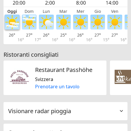
Oggi
Dom
Lun
Mar
Mer
Gio
Ven
S
26°
27°
26°
25°
26°
27°
27°
2
16°
17°
16°
16°
16°
15°
16°
Ristoranti consigliati
Restaurant Passhöhe
Svizzera
Prenotare un tavolo
Visionare radar pioggia