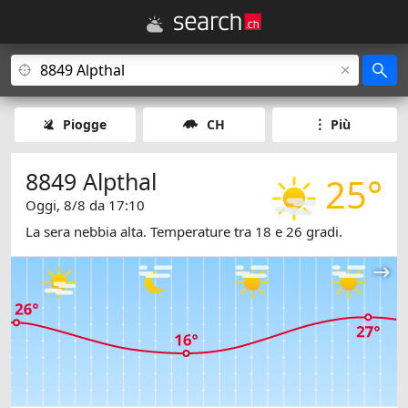
Piogge
CH
Più
8849 Alpthal
25°
Oggi, 8/8 da 17:10
La sera nebbia alta. Temperature tra 18 e 26 gradi.