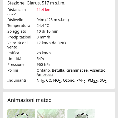
Stazione: Glarus, 517 m s.l.m.
Distanza a
11.4 km
8872
Dislivello
94m (423 m s.l.m.)
Temperatura
24.4 °C
Soleggiato
10 di 10 min
Precipitazioni
0 mm/h
Velocità del
17 km/h
da ONO
vento
Raffica
28 km/h
Umidità
54%
Pressione
960 hPa
Pollini
Ontano
,
Betulla
,
Graminacee
,
Assenzio
,
Ambrosia
Inquinanti
NH
,
CO
,
NO
,
Ozono
,
PM
,
PM
,
SO
3
2
10
2.5
2
Animazioni meteo