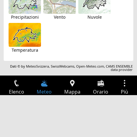
Precipitazioni
Vento
Nuvole
Temperatura
Dati © by
MeteoSvizzera
,
SwissWebcams
,
Open-Meteo.com
,
CAMS ENSEMBLE
data provider
Elenco
Meteo
Mappa
Orario
Più
Accesso
Servizi
Tabella partenze