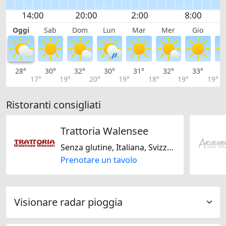
Oggi
Sab
Dom
Lun
Mar
Mer
Gio
V
28°
30°
32°
30°
31°
32°
33°
3
17°
19°
20°
19°
18°
19°
19°
Ristoranti consigliati
Trattoria Walensee
Senza glutine, Italiana, Svizzera
Prenotare un tavolo
Visionare radar pioggia