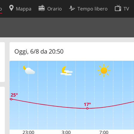
o
Mappa
Orario
Tempo libero
TV
Politica sui cookie
so
Preferenze cookie
 dati
Sviluppatori
Oggi, 6/8 da 20:50