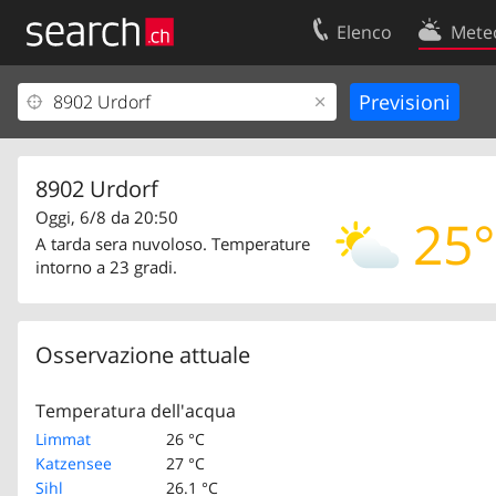
Elenco
Mete
Il vostro profolio
Contatti
Area clienti
Condizioni d’u
Informazioni Legali
Protezione dei
8902 Urdorf
Oggi, 6/8 da 20:50
25°
A tarda sera nuvoloso. Temperature
intorno a 23 gradi.
Osservazione attuale
Temperatura dell'acqua
Limmat
26 °C
Katzensee
27 °C
Sihl
26.1 °C