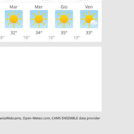
Mar
Mer
Gio
Ven
32°
34°
35°
33°
8°
18°
18°
19°
wissWebcams
,
Open-Meteo.com
,
CAMS ENSEMBLE data provider