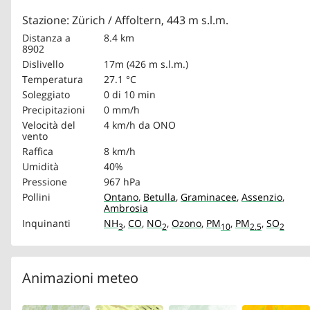
Stazione: Zürich / Affoltern, 443 m s.l.m.
Distanza a
8.4 km
8902
Dislivello
17m (426 m s.l.m.)
Temperatura
27.1 °C
Soleggiato
0 di 10 min
Precipitazioni
0 mm/h
Velocità del
4 km/h
da ONO
vento
Raffica
8 km/h
Umidità
40%
Pressione
967 hPa
Pollini
Ontano
,
Betulla
,
Graminacee
,
Assenzio
,
Ambrosia
Inquinanti
NH
,
CO
,
NO
,
Ozono
,
PM
,
PM
,
SO
3
2
10
2.5
2
Animazioni meteo