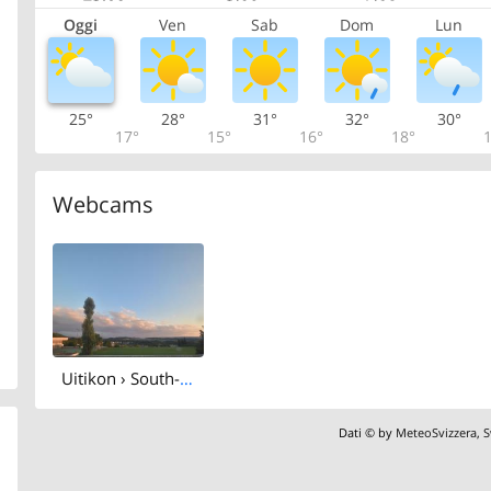
Oggi
Ven
Sab
Dom
Lun
25°
28°
31°
32°
30°
17°
15°
16°
18°
1
Webcams
Uitikon › South-west
Dati © by
MeteoSvizzera
,
S