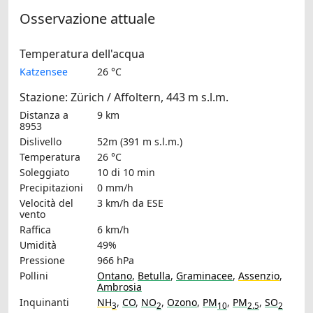
Osservazione attuale
Temperatura dell'acqua
Katzensee
26 °C
Stazione: Zürich / Affoltern, 443 m s.l.m.
Distanza a
9 km
8953
Dislivello
52m (391 m s.l.m.)
Temperatura
26 °C
Soleggiato
10 di 10 min
Precipitazioni
0 mm/h
Velocità del
3 km/h
da ESE
vento
Raffica
6 km/h
Umidità
49%
Pressione
966 hPa
Pollini
Ontano
,
Betulla
,
Graminacee
,
Assenzio
,
Ambrosia
Inquinanti
NH
,
CO
,
NO
,
Ozono
,
PM
,
PM
,
SO
3
2
10
2.5
2