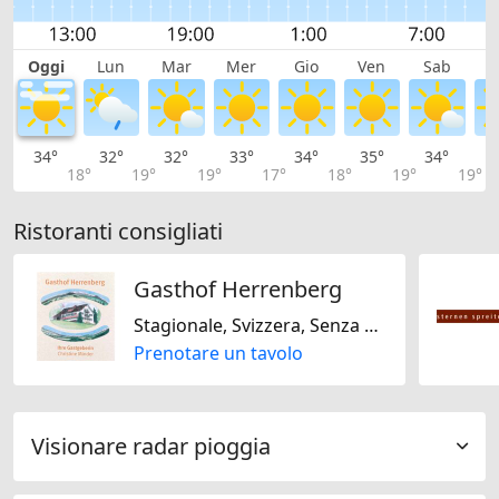
Oggi
Lun
Mar
Mer
Gio
Ven
Sab
D
34°
32°
32°
33°
34°
35°
34°
3
18°
19°
19°
17°
18°
19°
19°
Ristoranti consigliati
Gasthof Herrenberg
Stagionale, Svizzera, Senza glutine
Prenotare un tavolo
Visionare radar pioggia