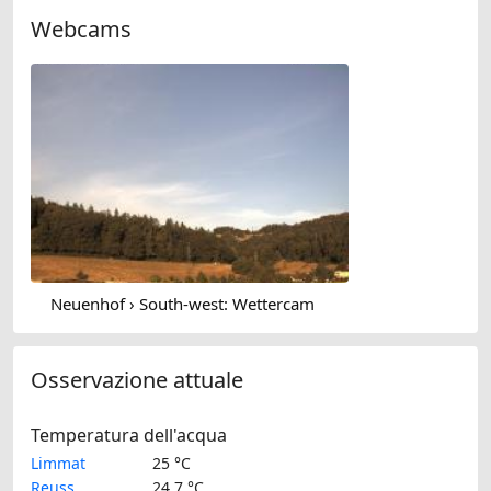
Webcams
Neuenhof › South-west: Wettercam
Osservazione attuale
Temperatura dell'acqua
Limmat
25 °C
Reuss
24.7 °C