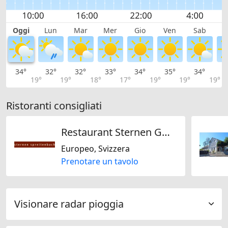
Oggi
Lun
Mar
Mer
Gio
Ven
Sab
D
34°
32°
32°
33°
34°
35°
34°
3
19°
19°
18°
17°
19°
19°
19°
Ristoranti consigliati
Restaurant Sternen GmbH - Spreitenbach
Europeo, Svizzera
Prenotare un tavolo
Visionare radar pioggia