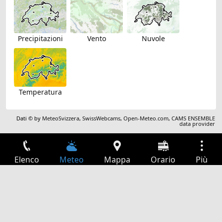
Precipitazioni
Vento
Nuvole
Temperatura
Dati © by
MeteoSvizzera
,
SwissWebcams
,
Open-Meteo.com
,
CAMS ENSEMBLE
data provider
Elenco
Meteo
Mappa
Orario
Più
Accesso
Servizi