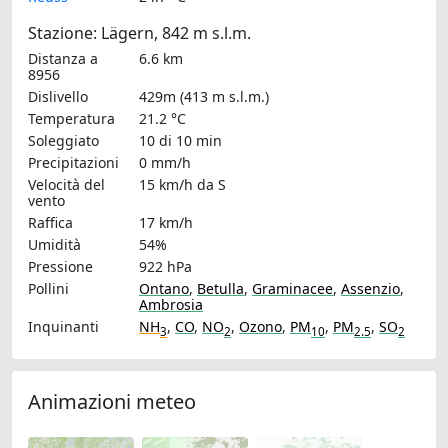
Stazione: Lägern, 842 m s.l.m.
Distanza a
6.6 km
8956
Dislivello
429m (413 m s.l.m.)
Temperatura
21.2 °C
Soleggiato
10 di 10 min
Precipitazioni
0 mm/h
Velocità del
15 km/h
da S
vento
Raffica
17 km/h
Umidità
54%
Pressione
922 hPa
Pollini
Ontano
,
Betulla
,
Graminacee
,
Assenzio
,
Ambrosia
Inquinanti
NH
,
CO
,
NO
,
Ozono
,
PM
,
PM
,
SO
3
2
10
2.5
2
Animazioni meteo