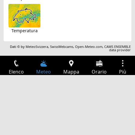
Temperatura
Dati © by
MeteoSvizzera
,
SwissWebcams
,
Open-Meteo.com
,
CAMS ENSEMBLE
data provider
Elenco
Meteo
Mappa
Orario
Più
Accesso
Servizi
Tabella partenze
Tempo libero