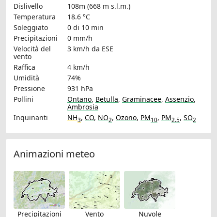
Dislivello
108m (668 m s.l.m.)
Temperatura
18.6 °C
Soleggiato
0 di 10 min
Precipitazioni
0 mm/h
Velocità del
3 km/h
da ESE
vento
Raffica
4 km/h
Umidità
74%
Pressione
931 hPa
Pollini
Ontano
,
Betulla
,
Graminacee
,
Assenzio
,
Ambrosia
Inquinanti
NH
,
CO
,
NO
,
Ozono
,
PM
,
PM
,
SO
3
2
10
2.5
2
Animazioni meteo
Precipitazioni
Vento
Nuvole