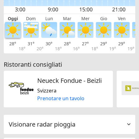
Oggi
Dom
Lun
Mar
Mer
Gio
Ven
S
28°
31°
30°
28°
27°
29°
29°
2
18°
20°
18°
16°
18°
19°
19°
Ristoranti consigliati
Neueck Fondue - Beizli
Svizzera
Prenotare un tavolo
Visionare radar pioggia